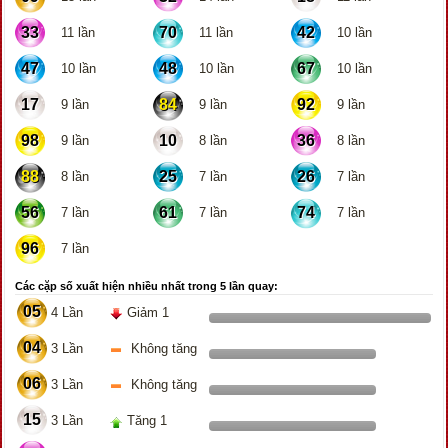
33
70
42
11 lần
11 lần
10 lần
47
48
67
10 lần
10 lần
10 lần
17
84
92
9 lần
9 lần
9 lần
98
10
36
9 lần
8 lần
8 lần
88
25
26
8 lần
7 lần
7 lần
56
61
74
7 lần
7 lần
7 lần
96
7 lần
Các cặp số xuất hiện nhiều nhất trong 5 lần quay:
05
4 Lần
Giảm 1
04
3 Lần
Không tăng
06
3 Lần
Không tăng
15
3 Lần
Tăng 1