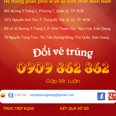
Hệ thống phân phối sỉ vé số kiến thiết Miền Nam
861 đường 3 Tháng 2, Phường 7, Quận 11, TP HCM
1471 Nguyễn Ảnh Thủ, F. Trung Mỹ Tây, Q. 12, TP. HCM
B8 Lô 32 Đường 3 Tháng 2, P. Vĩnh Thanh Vân, Rạch Giá, Kiên Giang.
78 Nguyễn Trung Trực, Thị Trấn Dương Đông, Phú Quốc, Kiên Giang.
Liên hệ :
vesophuongtrang@gmail.com
TRỰC TIẾP KQXS
KẾT QUẢ XỔ SỐ