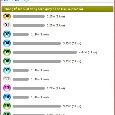
Thống kê tần suất trong 5 lần quay Xổ số Gia Lai (theo lô)
00
2.22% (2 lượt)
01
2.22% (2 lượt)
02
1.11% (1 lượt)
04
3.33% (3 lượt)
05
4.44% (4 lượt)
06
3.33% (3 lượt)
07
1.11% (1 lượt)
11
1.11% (1 lượt)
13
2.22% (2 lượt)
14
1.11% (1 lượt)
15
3.33% (3 lượt)
16