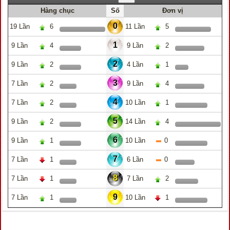
Hàng chục
Số
Đơn vị
0
19 Lần
6
11 Lần
5
1
9 Lần
4
9 Lần
2
2
9 Lần
2
4 Lần
1
3
7 Lần
2
9 Lần
4
4
7 Lần
2
10 Lần
1
5
9 Lần
2
14 Lần
4
6
9 Lần
1
10 Lần
0
7
7 Lần
1
6 Lần
0
8
7 Lần
1
7 Lần
2
9
7 Lần
1
10 Lần
1