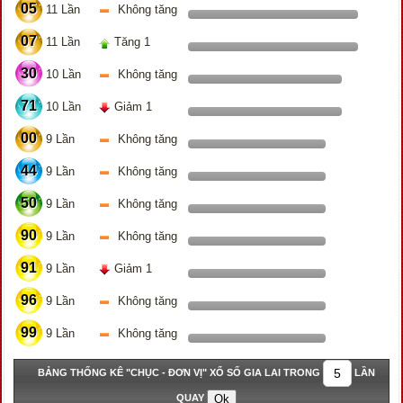
05
11 Lần
Không tăng
07
11 Lần
Tăng 1
30
10 Lần
Không tăng
71
10 Lần
Giảm 1
00
9 Lần
Không tăng
44
9 Lần
Không tăng
50
9 Lần
Không tăng
90
9 Lần
Không tăng
91
9 Lần
Giảm 1
96
9 Lần
Không tăng
99
9 Lần
Không tăng
BẢNG THỐNG KÊ "CHỤC - ĐƠN VỊ" XỔ SỐ GIA LAI TRONG
LẦN
QUAY