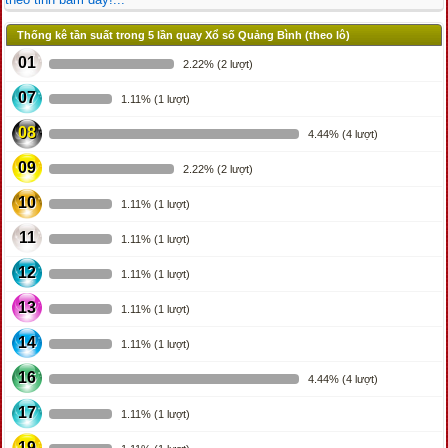
Thống kê tần suất trong 5 lần quay Xổ số Quảng Bình (theo lô)
01
2.22% (2 lượt)
07
1.11% (1 lượt)
08
4.44% (4 lượt)
09
2.22% (2 lượt)
10
1.11% (1 lượt)
11
1.11% (1 lượt)
12
1.11% (1 lượt)
13
1.11% (1 lượt)
14
1.11% (1 lượt)
16
4.44% (4 lượt)
17
1.11% (1 lượt)
19