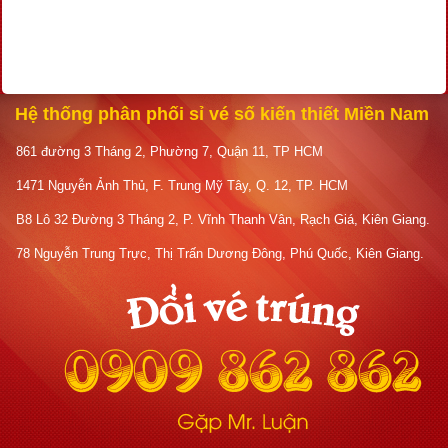
Hệ thống phân phối sỉ vé số kiến thiết Miền Nam
861 đường 3 Tháng 2, Phường 7, Quận 11, TP HCM
1471 Nguyễn Ảnh Thủ, F. Trung Mỹ Tây, Q. 12, TP. HCM
B8 Lô 32 Đường 3 Tháng 2, P. Vĩnh Thanh Vân, Rạch Giá, Kiên Giang.
78 Nguyễn Trung Trực, Thị Trấn Dương Đông, Phú Quốc, Kiên Giang.