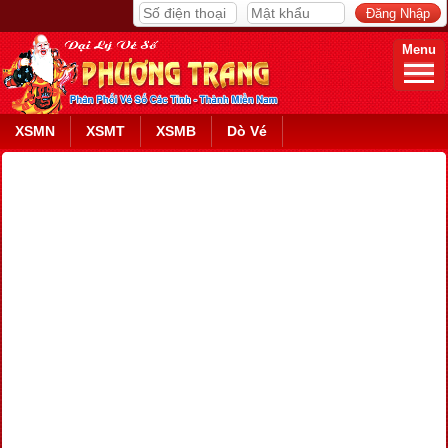
Menu
XSMN
XSMT
XSMB
Dò Vé