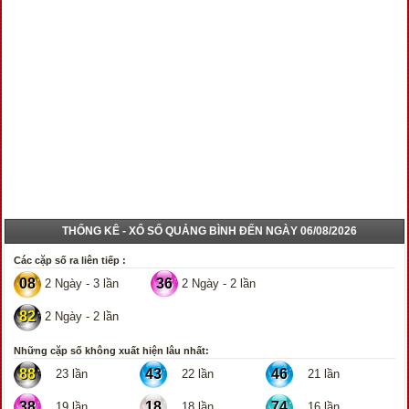
THỐNG KÊ - XỔ SỐ QUẢNG BÌNH ĐẾN NGÀY 06/08/2026
Các cặp số ra liên tiếp :
08
36
2 Ngày - 3 lần
2 Ngày - 2 lần
82
2 Ngày - 2 lần
Những cặp số không xuất hiện lâu nhất:
88
43
46
23 lần
22 lần
21 lần
38
18
74
19 lần
18 lần
16 lần