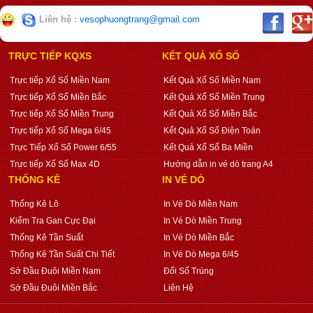
Liên hệ :
vesophuongtrang@gmail.com
TRỰC TIẾP KQXS
KẾT QUẢ XỔ SỐ
Trực tiếp Xổ Số Miền Nam
Kết Quả Xổ Số Miền Nam
Trực tiếp Xổ Số Miền Bắc
Kết Quả Xổ Số Miền Trung
Trực tiếp Xổ Số Miền Trung
Kết Quả Xổ Số Miền Bắc
Trực tiếp Xổ Số Mega 6/45
Kết Quả Xổ Số Điện Toán
Trực Tiếp Xổ Số Power 6/55
Kết Quả Xổ Số Ba Miền
Trực tiếp Xổ Số Max 4D
Hướng dẫn in vé dò trang A4
THỐNG KÊ
IN VÉ DÒ
Thống Kê Lô
In Vé Dò Miền Nam
Kiểm Tra Gan Cực Đại
In Vé Dò Miền Trung
Thống Kê Tần Suất
In Vé Dò Miền Bắc
Thống Kê Tần Suất Chi Tiết
In Vé Dò Mega 6/45
Sớ Đầu Đuôi Miền Nam
Đổi Số Trúng
Sớ Đầu Đuôi Miền Bắc
Liên Hệ