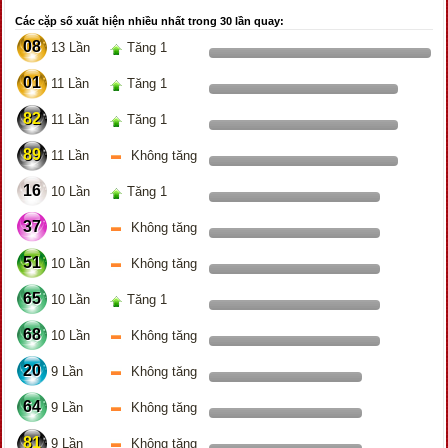
Các cặp số xuất hiện nhiều nhất trong 30 lần quay:
08
13 Lần
Tăng 1
01
11 Lần
Tăng 1
82
11 Lần
Tăng 1
89
11 Lần
Không tăng
16
10 Lần
Tăng 1
37
10 Lần
Không tăng
51
10 Lần
Không tăng
65
10 Lần
Tăng 1
68
10 Lần
Không tăng
20
9 Lần
Không tăng
64
9 Lần
Không tăng
81
9 Lần
Không tăng