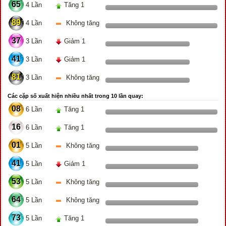
65
4 Lần
Tăng 1
89
4 Lần
Không tăng
37
3 Lần
Giảm 1
41
3 Lần
Giảm 1
81
3 Lần
Không tăng
Các cặp số xuất hiện nhiều nhất trong 10 lần quay:
08
6 Lần
Tăng 1
16
6 Lần
Tăng 1
01
5 Lần
Không tăng
41
5 Lần
Giảm 1
53
5 Lần
Không tăng
64
5 Lần
Không tăng
73
5 Lần
Tăng 1