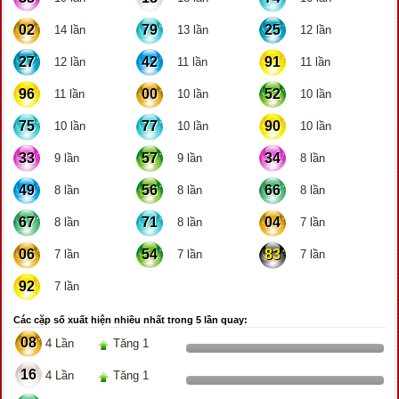
02
79
25
14 lần
13 lần
12 lần
27
42
91
12 lần
11 lần
11 lần
96
00
52
11 lần
10 lần
10 lần
75
77
90
10 lần
10 lần
10 lần
33
57
34
9 lần
9 lần
8 lần
49
56
66
8 lần
8 lần
8 lần
67
71
04
8 lần
8 lần
7 lần
06
54
83
7 lần
7 lần
7 lần
92
7 lần
Các cặp số xuất hiện nhiều nhất trong 5 lần quay:
08
4 Lần
Tăng 1
16
4 Lần
Tăng 1