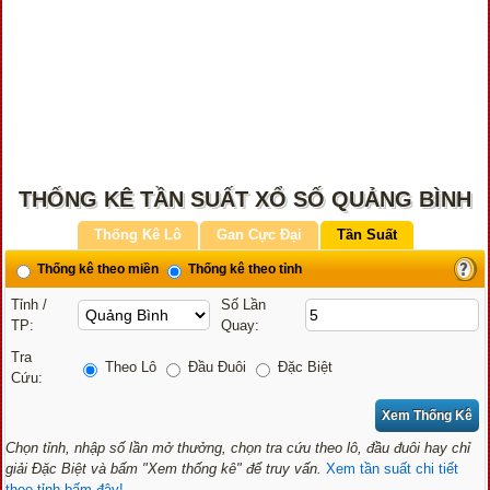
THỐNG KÊ TẦN SUẤT XỔ SỐ QUẢNG BÌNH
Thống Kê Lô
Gan Cực Đại
Tần Suất
Thống kê theo miền
Thống kê theo tỉnh
Tỉnh /
Số Lần
TP:
Quay:
Tra
Theo Lô
Đầu Đuôi
Đặc Biệt
Cứu:
Chọn tỉnh, nhập số lần mở thưởng, chọn tra cứu theo lô, đầu đuôi hay chỉ
giải Đặc Biệt và bấm "Xem thống kê" để truy vấn.
Xem tần suất chi tiết
theo tỉnh bấm đây!...