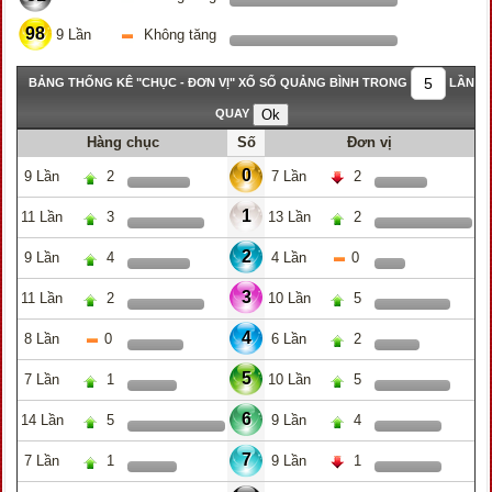
98
9 Lần
Không tăng
BẢNG THỐNG KÊ "CHỤC - ĐƠN VỊ" XỔ SỐ QUẢNG BÌNH TRONG
LẦN
QUAY
Hàng chục
Số
Đơn vị
0
9 Lần
2
7 Lần
2
1
11 Lần
3
13 Lần
2
2
9 Lần
4
4 Lần
0
3
11 Lần
2
10 Lần
5
4
8 Lần
0
6 Lần
2
5
7 Lần
1
10 Lần
5
6
14 Lần
5
9 Lần
4
7
7 Lần
1
9 Lần
1