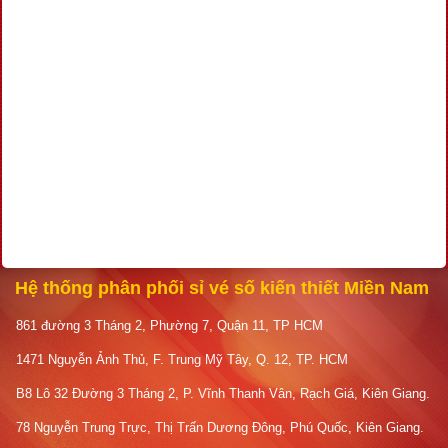
Hệ thống phân phối sỉ vé số kiến thiết Miền Nam
861 đường 3 Tháng 2, Phường 7, Quận 11, TP HCM
1471 Nguyễn Ảnh Thủ, F. Trung Mỹ Tây, Q. 12, TP. HCM
B8 Lô 32 Đường 3 Tháng 2, P. Vĩnh Thanh Vân, Rạch Giá, Kiên Giang.
78 Nguyễn Trung Trực, Thị Trấn Dương Đông, Phú Quốc, Kiên Giang.