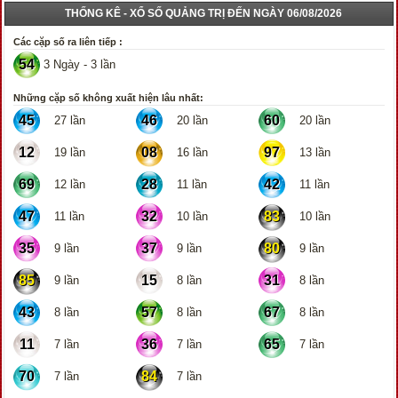
THỐNG KÊ - XỔ SỐ QUẢNG TRỊ ĐẾN NGÀY 06/08/2026
Các cặp số ra liên tiếp :
54
3 Ngày - 3 lần
Những cặp số không xuất hiện lâu nhất:
45
46
60
27 lần
20 lần
20 lần
12
08
97
19 lần
16 lần
13 lần
69
28
42
12 lần
11 lần
11 lần
47
32
83
11 lần
10 lần
10 lần
35
37
80
9 lần
9 lần
9 lần
85
15
31
9 lần
8 lần
8 lần
43
57
67
8 lần
8 lần
8 lần
11
36
65
7 lần
7 lần
7 lần
70
84
7 lần
7 lần