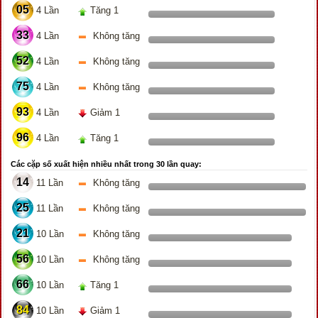
05
4 Lần
Tăng 1
33
4 Lần
Không tăng
52
4 Lần
Không tăng
75
4 Lần
Không tăng
93
4 Lần
Giảm 1
96
4 Lần
Tăng 1
Các cặp số xuất hiện nhiều nhất trong 30 lần quay:
14
11 Lần
Không tăng
25
11 Lần
Không tăng
21
10 Lần
Không tăng
56
10 Lần
Không tăng
66
10 Lần
Tăng 1
84
10 Lần
Giảm 1