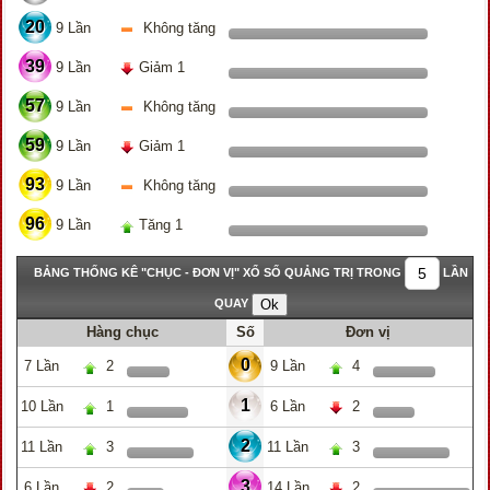
20
9 Lần
Không tăng
39
9 Lần
Giảm 1
57
9 Lần
Không tăng
59
9 Lần
Giảm 1
93
9 Lần
Không tăng
96
9 Lần
Tăng 1
BẢNG THỐNG KÊ "CHỤC - ĐƠN VỊ" XỔ SỐ QUẢNG TRỊ TRONG
LẦN
QUAY
Hàng chục
Số
Đơn vị
0
7 Lần
2
9 Lần
4
1
10 Lần
1
6 Lần
2
2
11 Lần
3
11 Lần
3
3
6 Lần
2
14 Lần
2