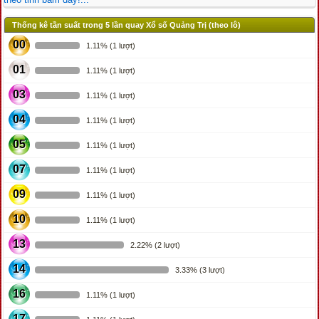
Thống kê tần suất trong 5 lần quay Xổ số Quảng Trị (theo lô)
00
1.11% (1 lượt)
01
1.11% (1 lượt)
03
1.11% (1 lượt)
04
1.11% (1 lượt)
05
1.11% (1 lượt)
07
1.11% (1 lượt)
09
1.11% (1 lượt)
10
1.11% (1 lượt)
13
2.22% (2 lượt)
14
3.33% (3 lượt)
16
1.11% (1 lượt)
17