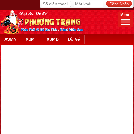
Menu
XSMN
XSMT
XSMB
Dò Vé