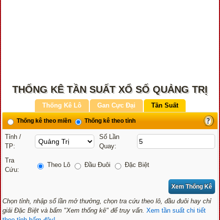
THỐNG KÊ TẦN SUẤT XỔ SỐ QUẢNG TRỊ
Thống Kê Lô
Gan Cực Đại
Tần Suất
Thống kê theo miền
Thống kê theo tỉnh
Tỉnh /
Số Lần
TP:
Quay:
Tra
Theo Lô
Đầu Đuôi
Đặc Biệt
Cứu:
Chọn tỉnh, nhập số lần mở thưởng, chọn tra cứu theo lô, đầu đuôi hay chỉ
giải Đặc Biệt và bấm "Xem thống kê" để truy vấn.
Xem tần suất chi tiết
theo tỉnh bấm đây!...