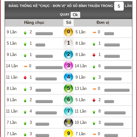
BẢNG THỐNG KÊ "CHỤC - ĐƠN VỊ" XỔ SỐ BÌNH THUẬN TRONG
LẦN
QUAY
Hàng chục
Số
Đơn vị
0
9 Lần
2
5 Lần
0
1
5 Lần
1
8 Lần
1
2
9 Lần
1
8 Lần
1
3
14 Lần
0
14 Lần
6
4
11 Lần
1
9 Lần
3
5
8 Lần
3
13 Lần
0
6
9 Lần
2
5 Lần
2
7
11 Lần
4
11 Lần
8
8
7 Lần
3
10 Lần
3
9
7 Lần
3
7 Lần
0