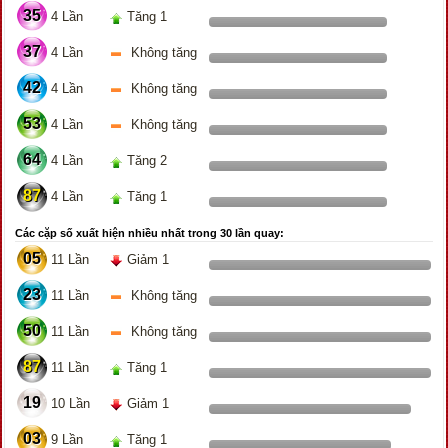
35
4 Lần
Tăng 1
37
4 Lần
Không tăng
42
4 Lần
Không tăng
53
4 Lần
Không tăng
64
4 Lần
Tăng 2
87
4 Lần
Tăng 1
Các cặp số xuất hiện nhiều nhất trong 30 lần quay:
05
11 Lần
Giảm 1
23
11 Lần
Không tăng
50
11 Lần
Không tăng
87
11 Lần
Tăng 1
19
10 Lần
Giảm 1
03
9 Lần
Tăng 1