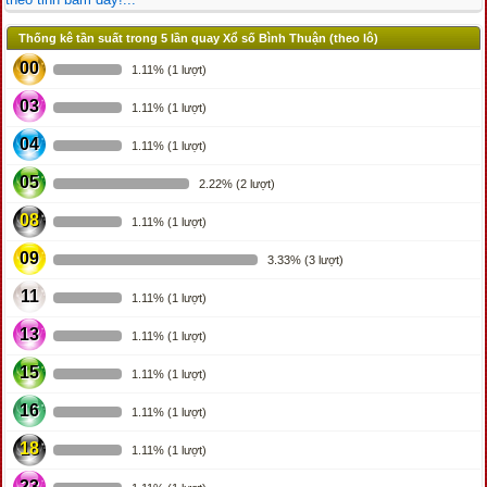
Thống kê tần suất trong 5 lần quay Xổ số Bình Thuận (theo lô)
00
1.11% (1 lượt)
03
1.11% (1 lượt)
04
1.11% (1 lượt)
05
2.22% (2 lượt)
08
1.11% (1 lượt)
09
3.33% (3 lượt)
11
1.11% (1 lượt)
13
1.11% (1 lượt)
15
1.11% (1 lượt)
16
1.11% (1 lượt)
18
1.11% (1 lượt)
23