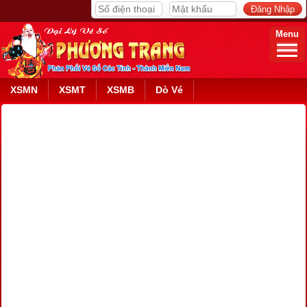
Menu
XSMN
XSMT
XSMB
Dò Vé