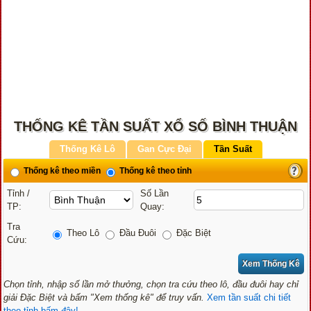
THỐNG KÊ TẦN SUẤT XỔ SỐ BÌNH THUẬN
Thống Kê Lô
Gan Cực Đại
Tần Suất
Thống kê theo miền
Thống kê theo tỉnh
Tỉnh /
Số Lần
TP:
Quay:
Tra
Theo Lô
Đầu Đuôi
Đặc Biệt
Cứu:
Chọn tỉnh, nhập số lần mở thưởng, chọn tra cứu theo lô, đầu đuôi hay chỉ
giải Đặc Biệt và bấm "Xem thống kê" để truy vấn.
Xem tần suất chi tiết
theo tỉnh bấm đây!...