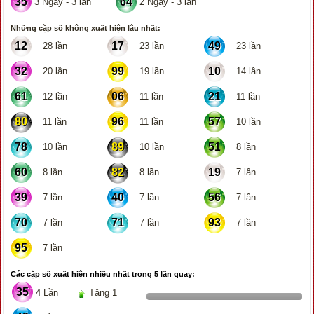
35
64
3 Ngày - 3 lần
2 Ngày - 3 lần
Những cặp số không xuất hiện lâu nhất:
12
17
49
28 lần
23 lần
23 lần
32
99
10
20 lần
19 lần
14 lần
61
06
21
12 lần
11 lần
11 lần
80
96
57
11 lần
11 lần
10 lần
78
89
51
10 lần
10 lần
8 lần
60
82
19
8 lần
8 lần
7 lần
39
40
56
7 lần
7 lần
7 lần
70
71
93
7 lần
7 lần
7 lần
95
7 lần
Các cặp số xuất hiện nhiều nhất trong 5 lần quay:
35
4 Lần
Tăng 1