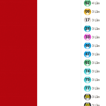
62
4 Lần
06
3 Lần
17
3 Lần
24
3 Lần
33
3 Lần
46
3 Lần
47
3 Lần
61
3 Lần
74
3 Lần
75
3 Lần
77
3 Lần
86
3 Lần
88
3 Lần