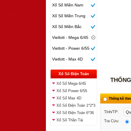
Xổ Số Miền Nam
Xổ Số Miền Trung
Xổ Số Miền Bắc
Vietlott - Mega 6/45
Vietlott - Power 6/55
Vietlott - Max 4D
Xổ Số Điện Toán
THỐNG
Xổ Số Mega 6/45
Xổ Số Power 6/55
Xổ Số Max 4D
Thống kê the
Xổ Số Điện Toán 1*2*3
Tỉnh/TP:
Xổ Số Điện Toán 6*36
Xổ Số Thần Tài
Tra Cứu: