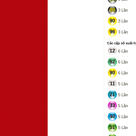
89
3 Lần
90
3 Lần
96
3 Lần
Các cặp số xuất h
12
6 Lần
62
6 Lần
90
6 Lần
11
5 Lần
21
5 Lần
33
5 Lần
40
5 Lần
51
5 Lần