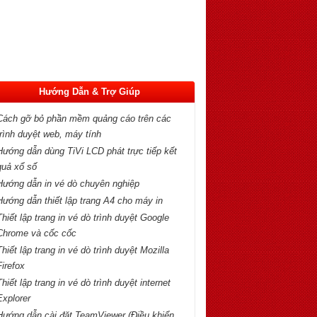
Hướng Dẫn & Trợ Giúp
Cách gỡ bỏ phần mềm quảng cáo trên các
trình duyệt web, máy tính
Hướng dẫn dùng TiVi LCD phát trực tiếp kết
quả xổ số
Hướng dẫn in vé dò chuyên nghiệp
Hướng dẫn thiết lập trang A4 cho máy in
Thiết lập trang in vé dò trình duyệt Google
Chrome và cốc cốc
Thiết lập trang in vé dò trình duyệt Mozilla
Firefox
Thiết lập trang in vé dò trình duyệt internet
Explorer
Hướng dẫn cài đặt TeamViewer (Điều khiển