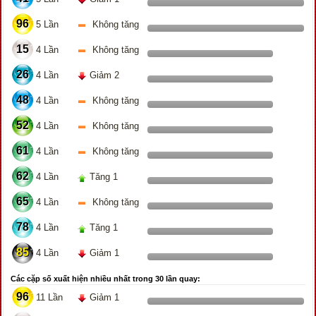
96
5 Lần
Không tăng
15
4 Lần
Không tăng
26
4 Lần
Giảm 2
48
4 Lần
Không tăng
52
4 Lần
Không tăng
61
4 Lần
Không tăng
62
4 Lần
Tăng 1
65
4 Lần
Không tăng
78
4 Lần
Tăng 1
85
4 Lần
Giảm 1
Các cặp số xuất hiện nhiều nhất trong 30 lần quay:
96
11 Lần
Giảm 1