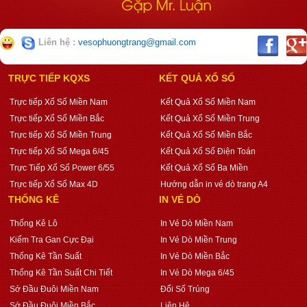
Liên hệ :
vesophuongtrang@gmail.com
TRỰC TIẾP KQXS
KẾT QUẢ XỔ SỐ
Trực tiếp Xổ Số Miền Nam
Kết Quả Xổ Số Miền Nam
Trực tiếp Xổ Số Miền Bắc
Kết Quả Xổ Số Miền Trung
Trực tiếp Xổ Số Miền Trung
Kết Quả Xổ Số Miền Bắc
Trực tiếp Xổ Số Mega 6/45
Kết Quả Xổ Số Điện Toán
Trực Tiếp Xổ Số Power 6/55
Kết Quả Xổ Số Ba Miền
Trực tiếp Xổ Số Max 4D
Hướng dẫn in vé dò trang A4
THỐNG KÊ
IN VÉ DÒ
Thống Kê Lô
In Vé Dò Miền Nam
Kiểm Tra Gan Cực Đại
In Vé Dò Miền Trung
Thống Kê Tần Suất
In Vé Dò Miền Bắc
Thống Kê Tần Suất Chi Tiết
In Vé Dò Mega 6/45
Sớ Đầu Đuôi Miền Nam
Đổi Số Trúng
Sớ Đầu Đuôi Miền Bắc
Liên Hệ