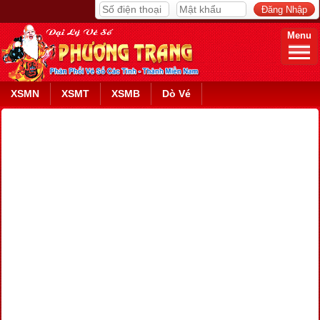
Menu
XSMN
XSMT
XSMB
Dò Vé