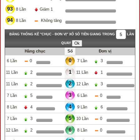
93
8 Lần
Giảm 1
94
8 Lần
Không tăng
BẢNG THỐNG KÊ "CHỤC - ĐƠN VỊ" XỔ SỐ TIỀN GIANG TRONG
LẦN
QUAY
Hàng chục
Số
Đơn vị
0
6 Lần
0
7 Lần
3
1
11 Lần
2
11 Lần
1
2
11 Lần
2
12 Lần
3
3
7 Lần
5
6 Lần
0
4
8 Lần
4
9 Lần
6
5
7 Lần
3
10 Lần
0
6
12 Lần
2
8 Lần
0