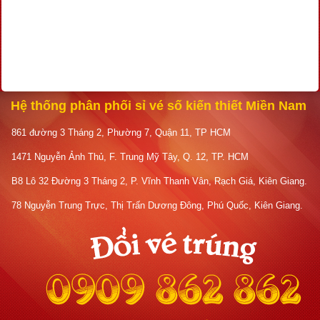
Hệ thống phân phối sỉ vé số kiến thiết Miền Nam
861 đường 3 Tháng 2, Phường 7, Quận 11, TP HCM
1471 Nguyễn Ảnh Thủ, F. Trung Mỹ Tây, Q. 12, TP. HCM
B8 Lô 32 Đường 3 Tháng 2, P. Vĩnh Thanh Vân, Rạch Giá, Kiên Giang.
78 Nguyễn Trung Trực, Thị Trấn Dương Đông, Phú Quốc, Kiên Giang.