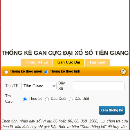
THỐNG KÊ GAN CỰC ĐẠI XỔ SỐ TIỀN GIANG
Thống Kê Lô
Gan Cực Đại
Tần Suất
Thống kê theo miền
Thống kê theo tỉnh
Dãy
Tỉnh/TP:
Số:
Tra
Theo Lô
Đầu Đuôi
Đặc Biệt
Cứu:
Chọn tỉnh, nhập dãy số (ví dụ: 86 hoặc 86, 68, 368, 3568, …), chọn tra cứu
theo lô, đầu đuôi hay chỉ giải Đặc Biệt và bấm "Xem thống kê" để truy vấn.