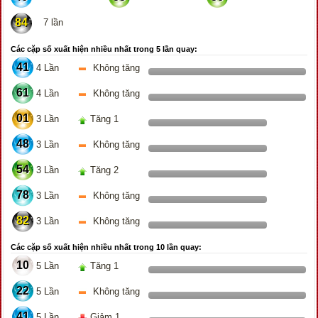
84
7 lần
Các cặp số xuất hiện nhiều nhất trong 5 lần quay:
41
4 Lần
Không tăng
61
4 Lần
Không tăng
01
3 Lần
Tăng 1
48
3 Lần
Không tăng
54
3 Lần
Tăng 2
78
3 Lần
Không tăng
82
3 Lần
Không tăng
Các cặp số xuất hiện nhiều nhất trong 10 lần quay:
10
5 Lần
Tăng 1
22
5 Lần
Không tăng
41
5 Lần
Giảm 1