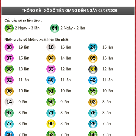
THỐNG KÊ - XỔ SỐ TIỀN GIANG ĐẾN NGÀY 02/08/2026
Các cặp số ra liên tiếp :
54
64
2 Ngày - 3 lần
2 Ngày - 2 lần
Những cặp số không xuất hiện lâu nhất:
38
18
24
19 lần
16 lần
15 lần
37
04
05
15 lần
14 lần
13 lần
58
33
80
13 lần
12 lần
12 lần
32
40
42
11 lần
11 lần
11 lần
06
51
55
10 lần
10 lần
10 lần
14
50
02
9 lần
9 lần
8 lần
67
71
76
8 lần
8 lần
8 lần
77
90
29
8 lần
8 lần
7 lần
46
53
56
7 lần
7 lần
7 lần