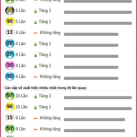
85
5 Lần
Tăng 1
90
5 Lần
Tăng 1
13
4 Lần
Không tăng
20
4 Lần
Tăng 1
27
4 Lần
Tăng 1
30
4 Lần
Tăng 1
40
4 Lần
Không tăng
Các cặp số xuất hiện nhiều nhất trong 30 lần quay:
57
10 Lần
Tăng 1
96
10 Lần
Tăng 1
15
9 Lần
Không tăng
51
9 Lần
Không tăng