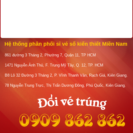
Hệ thống phân phối sỉ vé số kiến thiết Miền Nam
861 đường 3 Tháng 2, Phường 7, Quận 11, TP HCM
1471 Nguyễn Ảnh Thủ, F. Trung Mỹ Tây, Q. 12, TP. HCM
B8 Lô 32 Đường 3 Tháng 2, P. Vĩnh Thanh Vân, Rạch Giá, Kiên Giang.
78 Nguyễn Trung Trực, Thị Trấn Dương Đông, Phú Quốc, Kiên Giang.