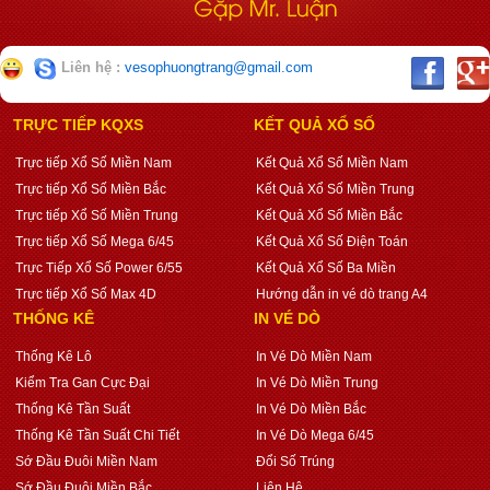
Liên hệ :
vesophuongtrang@gmail.com
TRỰC TIẾP KQXS
KẾT QUẢ XỔ SỐ
Trực tiếp Xổ Số Miền Nam
Kết Quả Xổ Số Miền Nam
Trực tiếp Xổ Số Miền Bắc
Kết Quả Xổ Số Miền Trung
Trực tiếp Xổ Số Miền Trung
Kết Quả Xổ Số Miền Bắc
Trực tiếp Xổ Số Mega 6/45
Kết Quả Xổ Số Điện Toán
Trực Tiếp Xổ Số Power 6/55
Kết Quả Xổ Số Ba Miền
Trực tiếp Xổ Số Max 4D
Hướng dẫn in vé dò trang A4
THỐNG KÊ
IN VÉ DÒ
Thống Kê Lô
In Vé Dò Miền Nam
Kiểm Tra Gan Cực Đại
In Vé Dò Miền Trung
Thống Kê Tần Suất
In Vé Dò Miền Bắc
Thống Kê Tần Suất Chi Tiết
In Vé Dò Mega 6/45
Sớ Đầu Đuôi Miền Nam
Đổi Số Trúng
Sớ Đầu Đuôi Miền Bắc
Liên Hệ