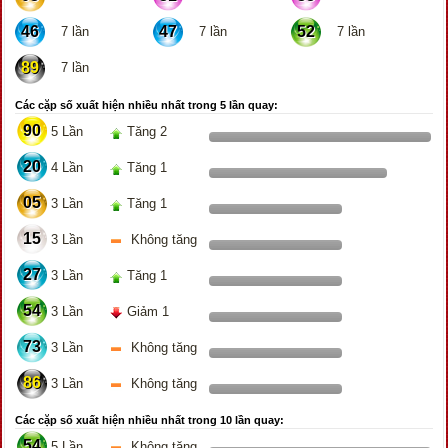
46
47
52
7 lần
7 lần
7 lần
89
7 lần
Các cặp số xuất hiện nhiều nhất trong 5 lần quay:
90
5 Lần
Tăng 2
20
4 Lần
Tăng 1
05
3 Lần
Tăng 1
15
3 Lần
Không tăng
27
3 Lần
Tăng 1
54
3 Lần
Giảm 1
73
3 Lần
Không tăng
86
3 Lần
Không tăng
Các cặp số xuất hiện nhiều nhất trong 10 lần quay:
54
5 Lần
Không tăng