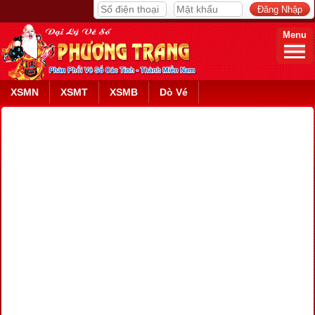
Menu
XSMN
XSMT
XSMB
Dò Vé