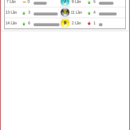
7
7 Lần
0
9 Lần
5
8
13 Lần
3
11 Lần
4
9
14 Lần
6
2 Lần
1