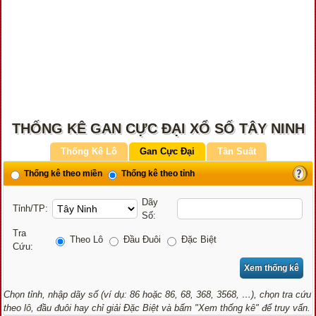
THỐNG KÊ GAN CỰC ĐẠI XỔ SỐ TÂY NINH
Thống Kê Lô
Gan Cực Đại
Tần Suất
Thống kê theo miền
Thống kê theo tỉnh
Dãy
Tỉnh/TP:
Số:
Tra
Theo Lô
Đầu Đuôi
Đặc Biệt
Cứu:
Chọn tỉnh, nhập dãy số (ví dụ: 86 hoặc 86, 68, 368, 3568, …), chọn tra cứu
theo lô, đầu đuôi hay chỉ giải Đặc Biệt và bấm "Xem thống kê" để truy vấn.