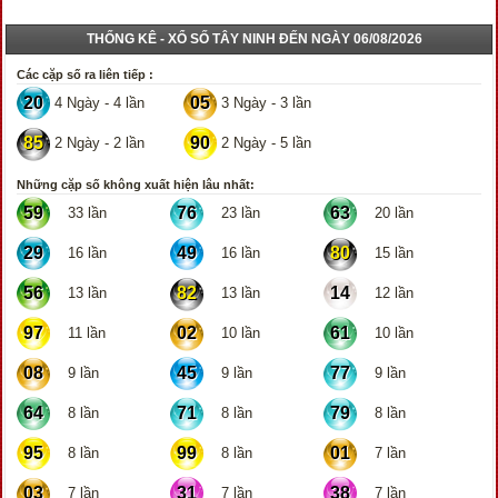
THỐNG KÊ - XỔ SỐ TÂY NINH ĐẾN NGÀY 06/08/2026
Các cặp số ra liên tiếp :
20
05
4 Ngày - 4 lần
3 Ngày - 3 lần
85
90
2 Ngày - 2 lần
2 Ngày - 5 lần
Những cặp số không xuất hiện lâu nhất:
59
76
63
33 lần
23 lần
20 lần
29
49
80
16 lần
16 lần
15 lần
56
82
14
13 lần
13 lần
12 lần
97
02
61
11 lần
10 lần
10 lần
08
45
77
9 lần
9 lần
9 lần
64
71
79
8 lần
8 lần
8 lần
95
99
01
8 lần
8 lần
7 lần
03
31
38
7 lần
7 lần
7 lần