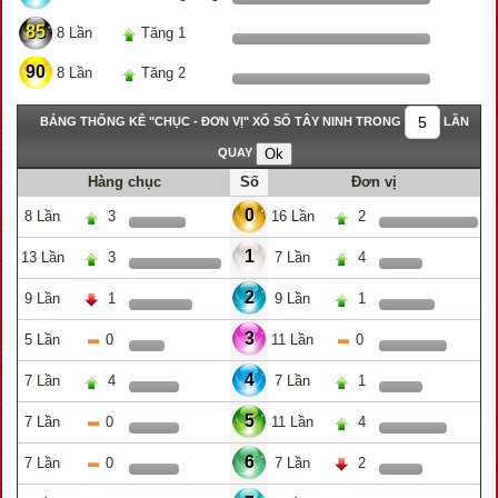
85
8 Lần
Tăng 1
90
8 Lần
Tăng 2
BẢNG THỐNG KÊ "CHỤC - ĐƠN VỊ" XỔ SỐ TÂY NINH TRONG
LẦN
QUAY
Hàng chục
Số
Đơn vị
0
8 Lần
3
16 Lần
2
1
13 Lần
3
7 Lần
4
2
9 Lần
1
9 Lần
1
3
5 Lần
0
11 Lần
0
4
7 Lần
4
7 Lần
1
5
7 Lần
0
11 Lần
4
6
7 Lần
0
7 Lần
2