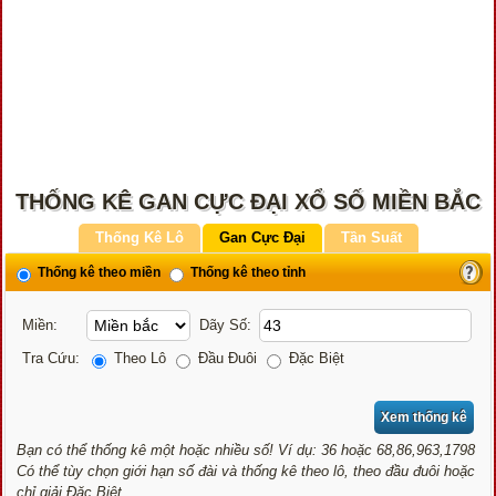
THỐNG KÊ GAN CỰC ĐẠI XỔ SỐ MIỀN BẮC
Thống Kê Lô
Gan Cực Đại
Tần Suất
Thống kê theo miền
Thống kê theo tỉnh
Miền:
Dãy Số:
Tra Cứu:
Theo Lô
Đầu Đuôi
Đặc Biệt
Bạn có thể thống kê một hoặc nhiều số! Ví dụ: 36 hoặc 68,86,963,1798
Có thể tùy chọn giới hạn số đài và thống kê theo lô, theo đầu đuôi hoặc
chỉ giải Đặc Biệt.