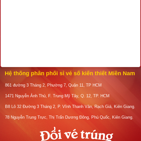
Hệ thống phân phối sỉ vé số kiến thiết Miền Nam
861 đường 3 Tháng 2, Phường 7, Quận 11, TP HCM
1471 Nguyễn Ảnh Thủ, F. Trung Mỹ Tây, Q. 12, TP. HCM
B8 Lô 32 Đường 3 Tháng 2, P. Vĩnh Thanh Vân, Rạch Giá, Kiên Giang.
78 Nguyễn Trung Trực, Thị Trấn Dương Đông, Phú Quốc, Kiên Giang.