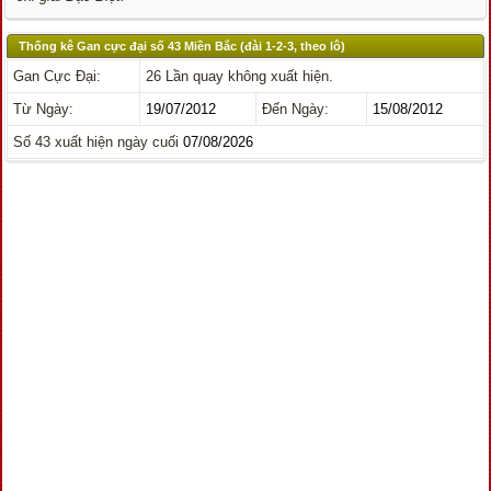
Thống kê Gan cực đại số 43 Miền Bắc (đài 1-2-3, theo lô)
Gan Cực Đại:
26 Lần quay không xuất hiện.
Từ Ngày:
19/07/2012
Đến Ngày:
15/08/2012
Số 43 xuất hiện ngày cuối
07/08/2026