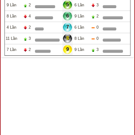
5
9 Lần
2
6 Lần
3
6
8 Lần
4
9 Lần
2
7
4 Lần
2
6 Lần
0
8
11 Lần
3
8 Lần
0
9
7 Lần
2
9 Lần
3