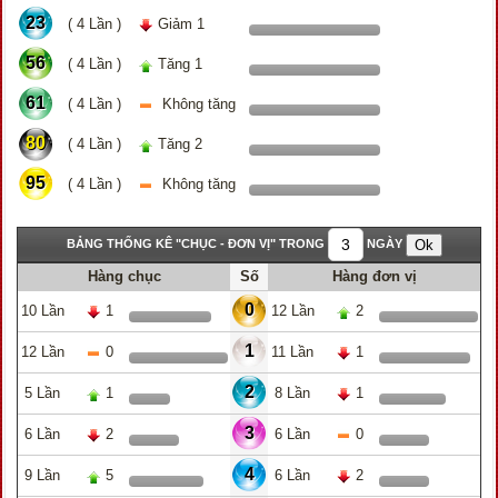
23
( 4 Lần )
Giảm 1
56
( 4 Lần )
Tăng 1
61
( 4 Lần )
Không tăng
80
( 4 Lần )
Tăng 2
95
( 4 Lần )
Không tăng
BẢNG THỐNG KÊ "CHỤC - ĐƠN VỊ" TRONG
NGÀY
Hàng chục
Số
Hàng đơn vị
0
10 Lần
1
12 Lần
2
1
12 Lần
0
11 Lần
1
2
5 Lần
1
8 Lần
1
3
6 Lần
2
6 Lần
0
4
9 Lần
5
6 Lần
2