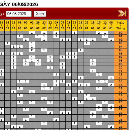
ÀY 06/08/2026
y:
19
16
12
09
05
02
26
23
12
09
05
02
29
26
22
19
15
12
08
Ngày
/
/
/
/
/
/
/
/
/
/
/
/
/
/
/
/
/
/
/
/
03
03
03
03
03
03
02
02
02
02
02
02
01
01
01
01
01
01
01
Tháng
1
1
1
1
2
1
00
1
1
1
1
1
01
1
1
1
1
1
1
1
1
02
1
1
1
03
1
2
1
04
2
1
1
05
1
1
1
1
1
06
1
1
1
1
1
1
07
1
1
1
4
1
1
08
1
1
1
1
1
09
1
1
1
10
1
1
11
1
1
3
1
12
1
1
13
1
1
1
1
2
2
1
14
1
1
1
1
1
1
2
15
1
1
2
1
16
1
1
1
1
17
1
1
18
1
1
1
1
19
1
1
1
1
1
20
1
1
21
1
1
1
1
2
22
1
2
1
1
1
23
1
1
1
1
24
1
1
2
25
1
1
1
1
26
1
1
1
2
27