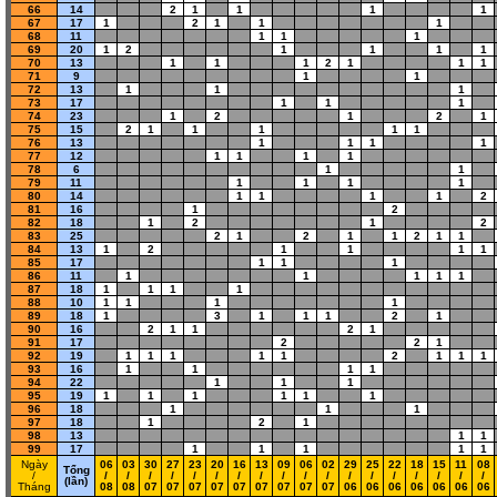
66
14
2
1
1
1
1
67
17
1
2
1
1
1
68
11
1
1
1
69
20
1
2
1
1
1
1
70
13
1
1
1
2
1
1
1
71
9
1
1
72
13
1
1
1
73
17
1
1
1
74
23
1
2
1
2
1
75
15
2
1
1
1
1
1
76
13
1
1
1
1
77
12
1
1
1
1
78
6
1
1
79
11
1
1
1
1
80
14
1
1
1
1
2
81
16
1
2
82
18
1
2
1
2
83
25
2
1
2
1
1
2
1
1
84
13
1
2
1
1
1
1
85
17
1
1
1
86
11
1
1
1
1
1
87
18
1
1
1
1
88
10
1
1
1
1
89
18
1
3
1
1
1
2
1
90
16
2
1
1
2
1
91
17
2
2
1
92
19
1
1
1
1
1
2
1
1
1
93
16
1
1
1
1
94
22
1
1
1
95
19
1
1
1
1
1
1
96
18
1
1
1
97
18
1
2
1
98
13
1
1
99
17
1
1
1
1
1
Ngày
06
03
30
27
23
20
16
13
09
06
02
29
25
22
18
15
11
08
Tổng
/
/
/
/
/
/
/
/
/
/
/
/
/
/
/
/
/
/
/
(lần)
Tháng
08
08
07
07
07
07
07
07
07
07
07
06
06
06
06
06
06
06