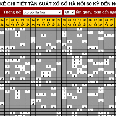
Ê CHI TIẾT TẦN SUẤT XỔ SỐ HÀ NỘI 60 KỲ ĐẾN NG
Thống kê:
lần quay,
xem đến ngà
04
01
28
25
21
18
14
11
07
04
30
27
23
20
16
13
09
06
02
30
26
23
/
/
/
/
/
/
/
/
/
/
/
/
/
/
/
/
/
/
/
/
/
/
06
06
05
05
05
05
05
05
05
05
04
04
04
04
04
04
04
04
04
03
03
03
1
2
1
1
1
1
1
1
1
1
1
1
1
2
1
1
1
1
1
1
1
2
1
1
1
1
1
1
1
3
1
1
1
1
1
1
1
1
1
1
2
1
1
1
2
1
1
2
1
2
1
1
1
1
1
1
1
1
1
1
1
1
1
1
1
1
1
1
3
1
1
1
1
2
1
1
1
1
1
2
1
1
1
2
1
3
1
1
2
3
1
1
1
1
1
1
1
1
1
1
1
1
1
1
1
1
1
1
1
1
1
1
1
1
1
2
1
1
1
1
1
1
1
1
2
1
1
1
1
1
1
1
2
1
1
1
1
2
1
1
1
1
1
1
1
1
1