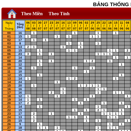
BẢNG THỐNG K
Theo Miền
Theo Tỉnh
Ngày
06
03
30
27
23
20
16
13
09
06
02
29
25
22
18
15
11
08
Tổng
/
/
/
/
/
/
/
/
/
/
/
/
/
/
/
/
/
/
/
(lần)
Tháng
08
08
07
07
07
07
07
07
07
07
07
06
06
06
06
06
06
06
00
16
1
1
1
1
01
15
1
1
1
1
1
02
17
1
1
03
8
1
1
1
04
13
2
1
1
1
05
15
1
1
1
1
1
2
06
23
3
1
1
1
1
1
07
14
1
1
08
20
1
1
1
2
1
09
12
1
1
10
16
1
1
1
11
10
1
12
15
1
1
13
14
1
1
2
1
14
24
1
15
20
1
1
2
1
1
16
16
1
1
1
17
16
2
1
1
1
1
18
12
1
1
1
1
19
14
1
1
1
1
20
17
2
1
1
1
21
14
1
1
1
22
15
1
1
2
1
1
23
17
2
1
1
1
1
1
1
24
13
1
1
1
1
1
1
25
15
2
1
1
1
26
9
1
1
1
27
18
1
1
1
1
1
1