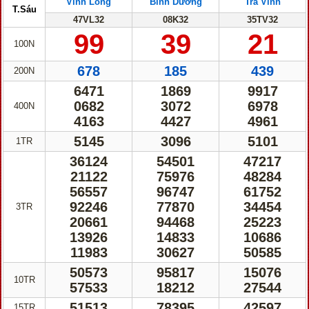
Vĩnh Long
Bình Dương
Trà Vinh
T.Sáu
47VL32
08K32
35TV32
99
39
21
100N
678
185
439
200N
6471
1869
9917
0682
3072
6978
400N
4163
4427
4961
5145
3096
5101
1TR
36124
54501
47217
21122
75976
48284
56557
96747
61752
92246
77870
34454
3TR
20661
94468
25223
13926
14833
10686
11983
30627
50585
50573
95817
15076
10TR
57533
18212
27544
51513
78395
42597
15TR