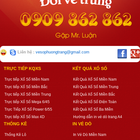
Liên hệ :
vesophuongtrang@gmail.com
TRỰC TIẾP KQXS
KẾT QUẢ XỔ SỐ
Trực tiếp Xổ Số Miền Nam
Kết Quả Xổ Số Miền Nam
Trực tiếp Xổ Số Miền Bắc
Kết Quả Xổ Số Miền Trung
Trực tiếp Xổ Số Miền Trung
Kết Quả Xổ Số Miền Bắc
Trực tiếp Xổ Số Mega 6/45
Kết Quả Xổ Số Điện Toán
Trực Tiếp Xổ Số Power 6/55
Kết Quả Xổ Số Ba Miền
Trực tiếp Xổ Số Max 4D
Hướng dẫn in vé dò trang A4
THỐNG KÊ
IN VÉ DÒ
Thống Kê Lô
In Vé Dò Miền Nam