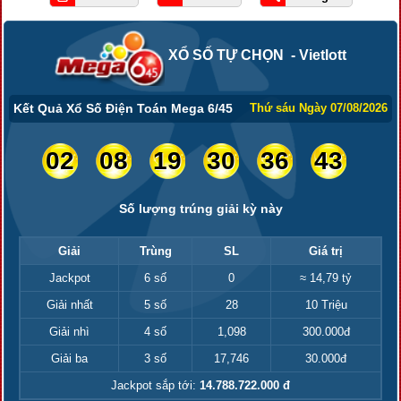
XỔ SỐ TỰ CHỌN - Vietlott
Kết Quả Xổ Số Điện Toán Mega 6/45
Thứ sáu Ngày 07/08/2026
02
08
19
30
36
43
Số lượng trúng giải kỳ này
Giải
Trùng
SL
Giá trị
Jackpot
6 số
0
≈ 14,79 tỷ
Giải nhất
5 số
28
10 Triệu
Giải nhì
4 số
1,098
300.000đ
Giải ba
3 số
17,746
30.000đ
Jackpot sắp tới:
14.788.722.000 đ