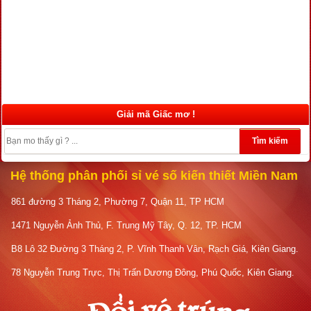
Giải mã Giấc mơ !
Tìm kiếm
Hệ thống phân phối sỉ vé số kiến thiết Miền Nam
861 đường 3 Tháng 2, Phường 7, Quận 11, TP HCM
1471 Nguyễn Ảnh Thủ, F. Trung Mỹ Tây, Q. 12, TP. HCM
B8 Lô 32 Đường 3 Tháng 2, P. Vĩnh Thanh Vân, Rạch Giá, Kiên Giang.
78 Nguyễn Trung Trực, Thị Trấn Dương Đông, Phú Quốc, Kiên Giang.