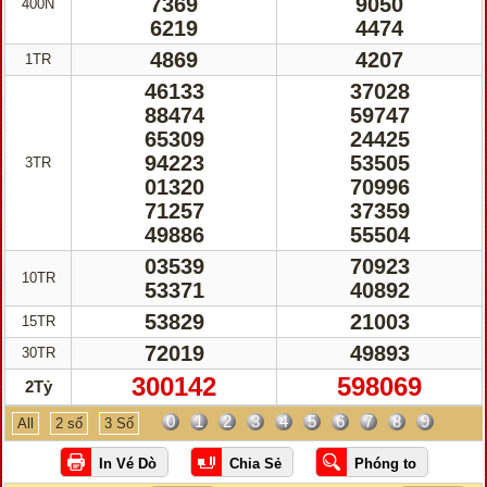
7369
9050
400N
6219
4474
4869
4207
1TR
46133
37028
88474
59747
65309
24425
94223
53505
3TR
01320
70996
71257
37359
49886
55504
03539
70923
10TR
53371
40892
53829
21003
15TR
72019
49893
30TR
300142
598069
2Tỷ
0
1
2
3
4
5
6
7
8
9
All
2 số
3 Số