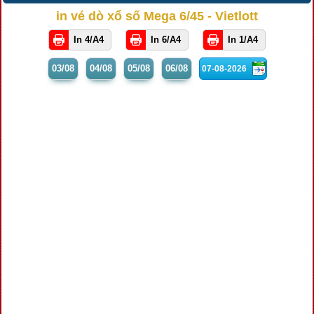
in vé dò xổ số Mega 6/45 - Vietlott
In 4/A4
In 6/A4
In 1/A4
03/08
04/08
05/08
06/08