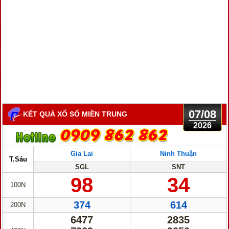
07/08
KẾT QUẢ XỔ SỐ MIỀN TRUNG
2026
Gia Lai
Ninh Thuận
T.Sáu
SGL
SNT
98
34
100N
374
614
200N
6477
2835