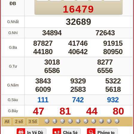
ĐB
16479
32689
G.Nhất
34894
72643
G.Nhì
87827
41746
91915
G.Ba
44180
40642
80950
3018
8277
G.Tư
6586
6556
3843
9329
5322
G.Năm
6009
2583
5618
111
742
932
G.Sáu
47
81
44
80
G.Bảy
0
1
2
3
4
5
6
7
8
9
All
2 số
3 Số