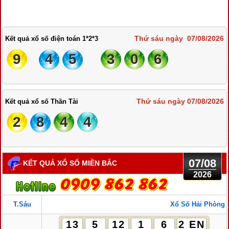
Thứ sáu ngày 07/08/2026
Kết quả xổ số điện toán 1*2*3
9
4
5
3
0
6
Thứ sáu ngày 07/08/2026
Kết quả xổ số Thần Tài
2
8
4
4
07/08
KẾT QUẢ XỔ SỐ MIỀN BẮC
2026
T.Sáu
Xổ Số Hải Phòng
13
5
12
1
6
2 EN