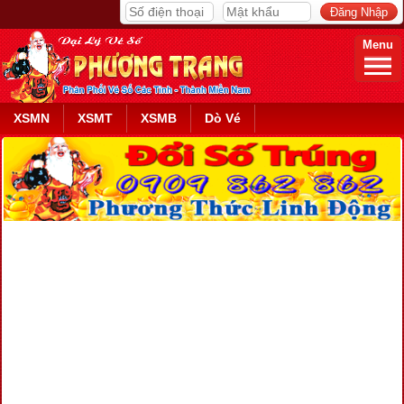
Menu
XSMN
XSMT
XSMB
Dò Vé