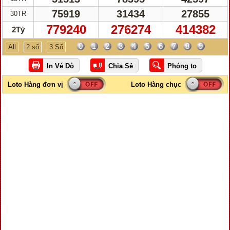
75919
31434
27855
30TR
779240
276274
414382
2Tỷ
0
1
2
3
4
5
6
7
8
9
All
2 số
3 Số