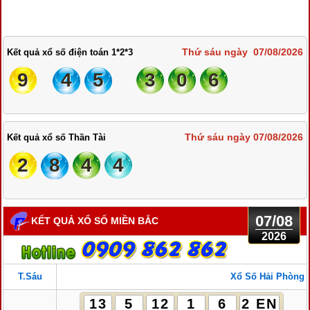
Thứ sáu ngày 07/08/2026
Kết quả xổ số điện toán 1*2*3
9
4
5
3
0
6
Thứ sáu ngày 07/08/2026
Kết quả xổ số Thần Tài
2
8
4
4
07/08
KẾT QUẢ XỔ SỐ MIỀN BẮC
2026
T.Sáu
Xổ Số Hải Phòng
13
5
12
1
6
2 EN