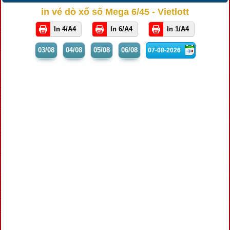
in vé dò xổ số Mega 6/45 - Vietlott
In 4/A4
In 6/A4
In 1/A4
03/08
04/08
05/08
06/08