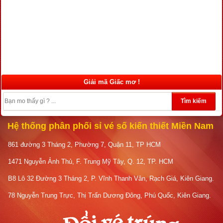
Giải mã Giấc mơ !
Tìm kiếm
Hệ thống phân phối sỉ vé số kiến thiết Miền Nam
861 đường 3 Tháng 2, Phường 7, Quận 11, TP HCM
1471 Nguyễn Ảnh Thủ, F. Trung Mỹ Tây, Q. 12, TP. HCM
B8 Lô 32 Đường 3 Tháng 2, P. Vĩnh Thanh Vân, Rạch Giá, Kiên Giang.
78 Nguyễn Trung Trực, Thị Trấn Dương Đông, Phú Quốc, Kiên Giang.