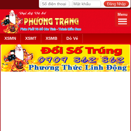
Menu
XSMN
XSMT
XSMB
Dò Vé