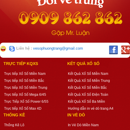
Liên hệ :
vesophuongtrang@gmail.com
TRỰC TIẾP KQXS
KẾT QUẢ XỔ SỐ
Trực tiếp Xổ Số Miền Nam
Kết Quả Xổ Số Miền Nam
Trực tiếp Xổ Số Miền Bắc
Kết Quả Xổ Số Miền Trung
Trực tiếp Xổ Số Miền Trung
Kết Quả Xổ Số Miền Bắc
Trực tiếp Xổ Số Mega 6/45
Kết Quả Xổ Số Điện Toán
Trực Tiếp Xổ Số Power 6/55
Kết Quả Xổ Số Ba Miền
Trực tiếp Xổ Số Max 4D
Hướng dẫn in vé dò trang A4
THỐNG KÊ
IN VÉ DÒ
Thống Kê Lô
In Vé Dò Miền Nam