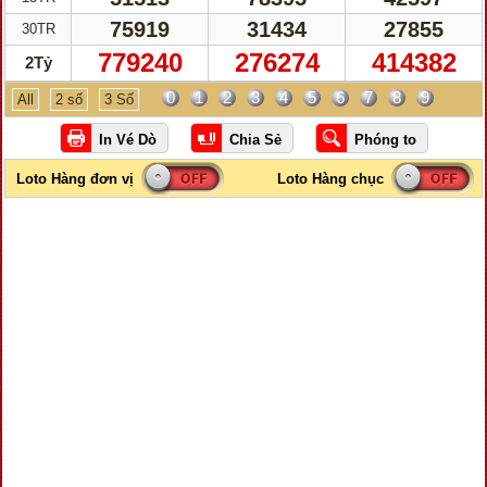
75919
31434
27855
30TR
779240
276274
414382
2Tỷ
0
1
2
3
4
5
6
7
8
9
All
2 số
3 Số