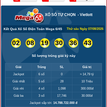
XỔ SỐ TỰ CHỌN - Vietlott
Kết Quả Xổ Số Điện Toán Mega 6/45
Thứ sáu Ngày 07/08/2026
02
08
19
30
36
43
Số lượng trúng giải kỳ này
Giải
Trùng
SL
Giá trị
Jackpot
6 số
0
≈ 14,79 tỷ
Giải nhất
5 số
28
10 Triệu
Giải nhì
4 số
1,098
300.000đ
Giải ba
3 số
17,746
30.000đ
Jackpot sắp tới:
14.788.722.000 đ