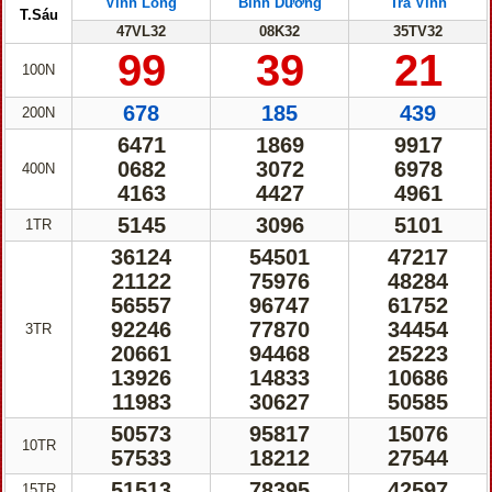
Vĩnh Long
Bình Dương
Trà Vinh
T.Sáu
47VL32
08K32
35TV32
99
39
21
100N
678
185
439
200N
6471
1869
9917
0682
3072
6978
400N
4163
4427
4961
5145
3096
5101
1TR
36124
54501
47217
21122
75976
48284
56557
96747
61752
92246
77870
34454
3TR
20661
94468
25223
13926
14833
10686
11983
30627
50585
50573
95817
15076
10TR
57533
18212
27544
51513
78395
42597
15TR