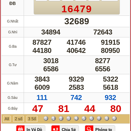
ĐB
16479
32689
G.Nhất
34894
72643
G.Nhì
87827
41746
91915
G.Ba
44180
40642
80950
3018
8277
G.Tư
6586
6556
3843
9329
5322
G.Năm
6009
2583
5618
111
742
932
G.Sáu
47
81
44
80
G.Bảy
0
1
2
3
4
5
6
7
8
9
All
2 số
3 Số