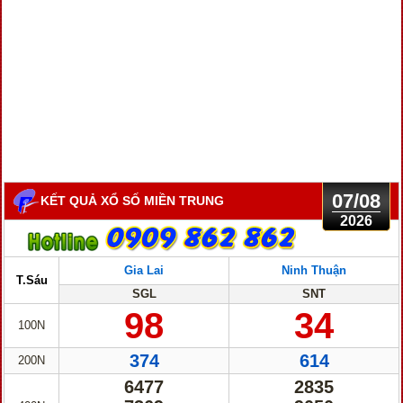
07/08
KẾT QUẢ XỔ SỐ MIỀN TRUNG
2026
Gia Lai
Ninh Thuận
T.Sáu
SGL
SNT
98
34
100N
374
614
200N
6477
2835