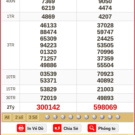
7369
9050
400N
6219
4474
4869
4207
1TR
46133
37028
88474
59747
65309
24425
94223
53505
3TR
01320
70996
71257
37359
49886
55504
03539
70923
10TR
53371
40892
53829
21003
15TR
72019
49893
30TR
300142
598069
2Tỷ
0
1
2
3
4
5
6
7
8
9
All
2 số
3 Số