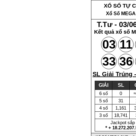
XỔ SỐ TỰ 
Xổ Số MEGA 
T.Tư
-
03/0
Kết quả xổ số M
03
11
33
36
SL Giải Trúng -
GIẢI
SL
6 số
0
≈
5 số
31
4 số
1,161
3 số
18,741
Jackpot sắp 
* + 18.272.207