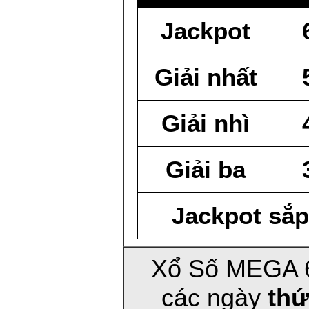
Jackpot
Giải nhất
Giải nhì
Giải ba
Jackpot sắp
Xổ Số MEGA 6
các ngày
thứ