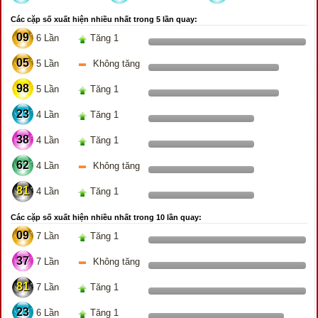
Các cặp số xuất hiện nhiều nhất trong 5 lần quay:
09
6 Lần
Tăng 1
05
5 Lần
Không tăng
98
5 Lần
Tăng 1
23
4 Lần
Tăng 1
38
4 Lần
Tăng 1
62
4 Lần
Không tăng
81
4 Lần
Tăng 1
Các cặp số xuất hiện nhiều nhất trong 10 lần quay:
09
7 Lần
Tăng 1
37
7 Lần
Không tăng
81
7 Lần
Tăng 1
23
6 Lần
Tăng 1