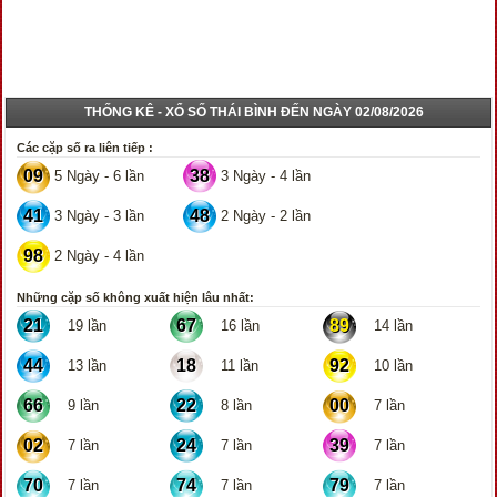
THỐNG KÊ - XỔ SỐ THÁI BÌNH ĐẾN NGÀY 02/08/2026
Các cặp số ra liên tiếp :
09
38
5 Ngày - 6 lần
3 Ngày - 4 lần
41
48
3 Ngày - 3 lần
2 Ngày - 2 lần
98
2 Ngày - 4 lần
Những cặp số không xuất hiện lâu nhất:
21
67
89
19 lần
16 lần
14 lần
44
18
92
13 lần
11 lần
10 lần
66
22
00
9 lần
8 lần
7 lần
02
24
39
7 lần
7 lần
7 lần
70
74
79
7 lần
7 lần
7 lần