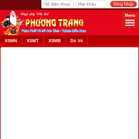
Menu
XSMN
XSMT
XSMB
Dò Vé