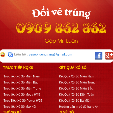
Liên hệ :
vesophuongtrang@gmail.com
TRỰC TIẾP KQXS
KẾT QUẢ XỔ SỐ
Trực tiếp Xổ Số Miền Nam
Kết Quả Xổ Số Miền Nam
Trực tiếp Xổ Số Miền Bắc
Kết Quả Xổ Số Miền Trung
Trực tiếp Xổ Số Miền Trung
Kết Quả Xổ Số Miền Bắc
Trực tiếp Xổ Số Mega 6/45
Kết Quả Xổ Số Điện Toán
Trực Tiếp Xổ Số Power 6/55
Kết Quả Xổ Số Ba Miền
Trực tiếp Xổ Số Max 4D
Hướng dẫn in vé dò trang A4
THỐNG KÊ
IN VÉ DÒ