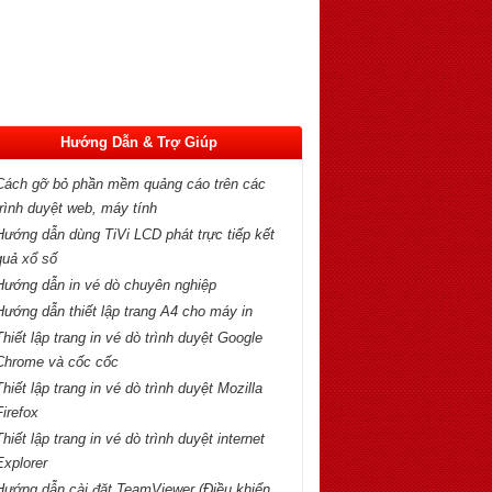
Hướng Dẫn & Trợ Giúp
Cách gỡ bỏ phần mềm quảng cáo trên các
trình duyệt web, máy tính
Hướng dẫn dùng TiVi LCD phát trực tiếp kết
quả xổ số
Hướng dẫn in vé dò chuyên nghiệp
Hướng dẫn thiết lập trang A4 cho máy in
Thiết lập trang in vé dò trình duyệt Google
Chrome và cốc cốc
Thiết lập trang in vé dò trình duyệt Mozilla
Firefox
Thiết lập trang in vé dò trình duyệt internet
Explorer
Hướng dẫn cài đặt TeamViewer (Điều khiển