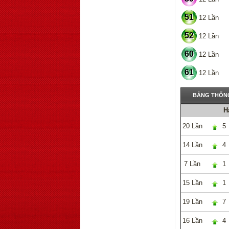
51
12 Lần
52
12 Lần
60
12 Lần
61
12 Lần
BẢNG THỐNG
H
20 Lần
5
14 Lần
4
7 Lần
1
15 Lần
1
19 Lần
7
16 Lần
4