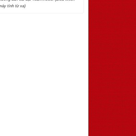
máy tính từ xa)