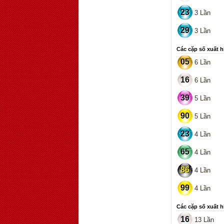
23
3 Lần
29
3 Lần
Các cặp số xuất h
05
6 Lần
16
6 Lần
39
5 Lần
90
5 Lần
23
4 Lần
65
4 Lần
86
4 Lần
99
4 Lần
Các cặp số xuất h
16
13 Lần