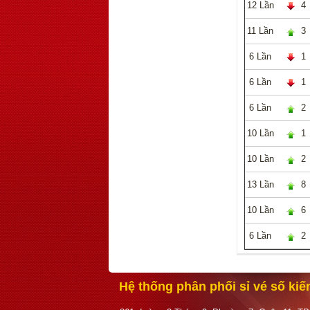
12 Lần
4
11 Lần
3
6 Lần
1
6 Lần
1
6 Lần
2
10 Lần
1
10 Lần
2
13 Lần
8
10 Lần
6
6 Lần
2
Hệ thống phân phối sỉ vé số kiế