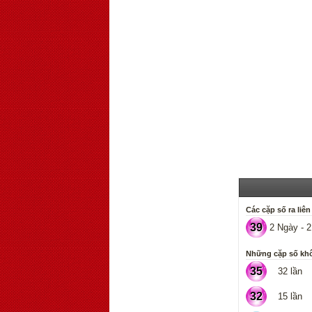
Các cặp số ra liên 
39
2 Ngày - 2
Những cặp số khô
35
32 lần
32
15 lần