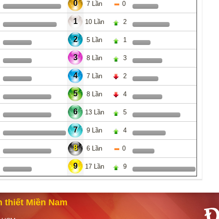
0
7 Lần
0
1
10 Lần
2
2
5 Lần
1
3
8 Lần
3
4
7 Lần
2
5
8 Lần
4
6
13 Lần
5
7
9 Lần
4
8
6 Lần
0
9
17 Lần
9
n thiết Miền Nam