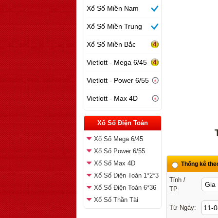
Xổ Số Miền Nam
Xổ Số Miền Trung
Xổ Số Miền Bắc
Vietlott - Mega 6/45
Vietlott - Power 6/55
Vietlott - Max 4D
Xổ Số Điện Toán
Xổ Số Mega 6/45
Xổ Số Power 6/55
Xổ Số Max 4D
Thống kê the
Xổ Số Điện Toán 1*2*3
Tỉnh /
Xổ Số Điện Toán 6*36
TP:
Xổ Số Thần Tài
Từ Ngày: