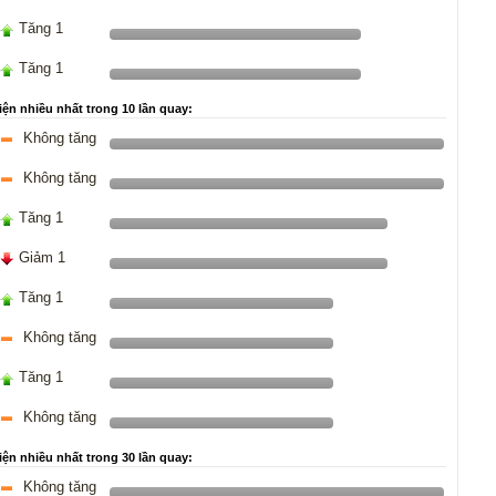
Tăng 1
Tăng 1
iện nhiều nhất trong 10 lần quay:
Không tăng
Không tăng
Tăng 1
Giảm 1
Tăng 1
Không tăng
Tăng 1
Không tăng
iện nhiều nhất trong 30 lần quay:
Không tăng