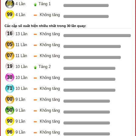
86
4 Lần
Tăng 1
99
4 Lần
Không tăng
Các cặp số xuất hiện nhiều nhất trong 30 lần quay:
16
13 Lần
Không tăng
05
11 Lần
Không tăng
07
11 Lần
Không tăng
19
10 Lần
Tăng 2
30
10 Lần
Không tăng
71
10 Lần
Không tăng
00
9 Lần
Không tăng
50
9 Lần
Không tăng
90
9 Lần
Không tăng
96
9 Lần
Không tăng