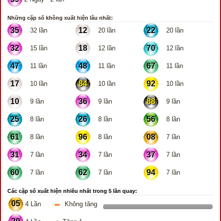
Những cặp số không xuất hiện lâu nhất:
35
12
22
32 lần
20 lần
20 lần
32
18
70
15 lần
12 lần
12 lần
47
48
67
11 lần
11 lần
11 lần
17
84
92
10 lần
10 lần
10 lần
10
36
88
9 lần
9 lần
9 lần
25
26
56
8 lần
8 lần
8 lần
61
96
08
8 lần
8 lần
7 lần
31
34
37
7 lần
7 lần
7 lần
60
62
94
7 lần
7 lần
7 lần
Các cặp số xuất hiện nhiều nhất trong 5 lần quay:
05
4 Lần
Không tăng