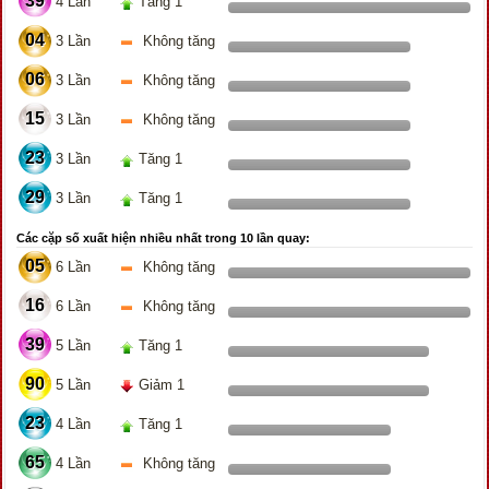
39
4 Lần
Tăng 1
04
3 Lần
Không tăng
06
3 Lần
Không tăng
15
3 Lần
Không tăng
23
3 Lần
Tăng 1
29
3 Lần
Tăng 1
Các cặp số xuất hiện nhiều nhất trong 10 lần quay:
05
6 Lần
Không tăng
16
6 Lần
Không tăng
39
5 Lần
Tăng 1
90
5 Lần
Giảm 1
23
4 Lần
Tăng 1
65
4 Lần
Không tăng