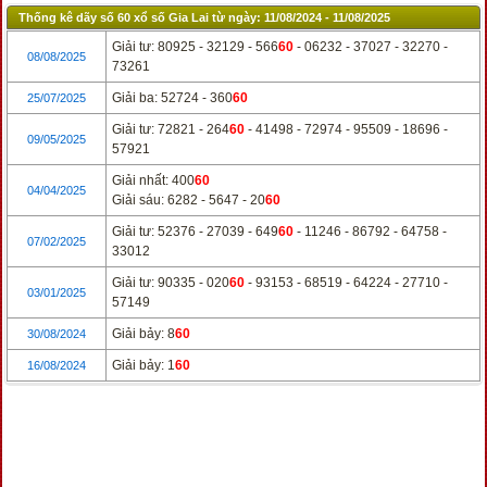
Thống kê dãy số 60 xổ số Gia Lai từ ngày: 11/08/2024 - 11/08/2025
Giải tư: 80925 - 32129 - 566
60
- 06232 - 37027 - 32270 -
08/08/2025
73261
Giải ba: 52724 - 360
60
25/07/2025
Giải tư: 72821 - 264
60
- 41498 - 72974 - 95509 - 18696 -
09/05/2025
57921
Giải nhất: 400
60
04/04/2025
Giải sáu: 6282 - 5647 - 20
60
Giải tư: 52376 - 27039 - 649
60
- 11246 - 86792 - 64758 -
07/02/2025
33012
Giải tư: 90335 - 020
60
- 93153 - 68519 - 64224 - 27710 -
03/01/2025
57149
Giải bảy: 8
60
30/08/2024
Giải bảy: 1
60
16/08/2024