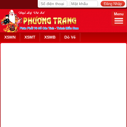
Menu
XSMN
XSMT
XSMB
Dò Vé