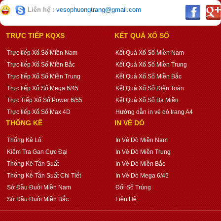
Liên hệ :
vesophuongtrang@gmail.com
TRỰC TIẾP KQXS
KẾT QUẢ XỔ SỐ
Trực tiếp Xổ Số Miền Nam
Kết Quả Xổ Số Miền Nam
Trực tiếp Xổ Số Miền Bắc
Kết Quả Xổ Số Miền Trung
Trực tiếp Xổ Số Miền Trung
Kết Quả Xổ Số Miền Bắc
Trực tiếp Xổ Số Mega 6/45
Kết Quả Xổ Số Điện Toán
Trực Tiếp Xổ Số Power 6/55
Kết Quả Xổ Số Ba Miền
Trực tiếp Xổ Số Max 4D
Hướng dẫn in vé dò trang A4
THỐNG KÊ
IN VÉ DÒ
Thống Kê Lô
In Vé Dò Miền Nam
Kiểm Tra Gan Cực Đại
In Vé Dò Miền Trung
Thống Kê Tần Suất
In Vé Dò Miền Bắc
Thống Kê Tần Suất Chi Tiết
In Vé Dò Mega 6/45
Sớ Đầu Đuôi Miền Nam
Đổi Số Trúng
Sớ Đầu Đuôi Miền Bắc
Liên Hệ