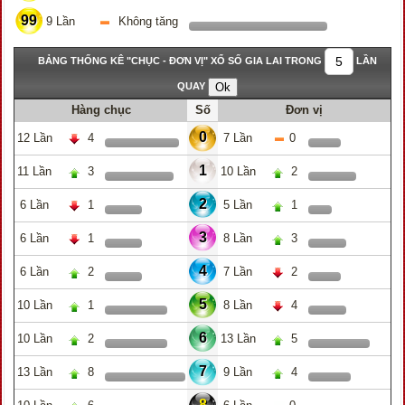
99
9 Lần
Không tăng
BẢNG THỐNG KÊ "CHỤC - ĐƠN VỊ" XỔ SỐ GIA LAI TRONG
LẦN
QUAY
Hàng chục
Số
Đơn vị
0
12 Lần
4
7 Lần
0
1
11 Lần
3
10 Lần
2
2
6 Lần
1
5 Lần
1
3
6 Lần
1
8 Lần
3
4
6 Lần
2
7 Lần
2
5
10 Lần
1
8 Lần
4
6
10 Lần
2
13 Lần
5
7
13 Lần
8
9 Lần
4
8