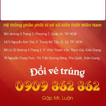
Hệ thống phân phối sỉ vé số kiến thiết Miền Nam
861 đường 3 Tháng 2, Phường 7, Quận 11, TP HCM
1471 Nguyễn Ảnh Thủ, F. Trung Mỹ Tây, Q. 12, TP. HCM
B8 Lô 32 Đường 3 Tháng 2, P. Vĩnh Thanh Vân, Rạch Giá, Kiên Giang.
78 Nguyễn Trung Trực, Thị Trấn Dương Đông, Phú Quốc, Kiên Giang.