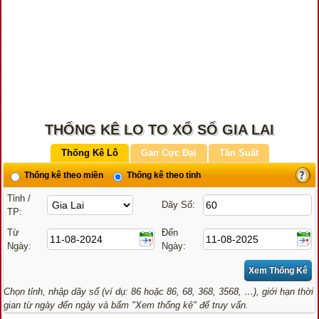
THỐNG KÊ LO TO XỔ SỐ GIA LAI
Thống Kê Lô
Gan Cực Đại
Tần Suất
Thống kê theo miền
Thống kê theo tỉnh
Tỉnh /
Dãy Số:
TP:
Từ
Đến
Ngày:
Ngày:
Chọn tỉnh, nhập dãy số (ví dụ: 86 hoặc 86, 68, 368, 3568, …), giới hạn thời
gian từ ngày đến ngày và bấm "Xem thống kê" để truy vấn.