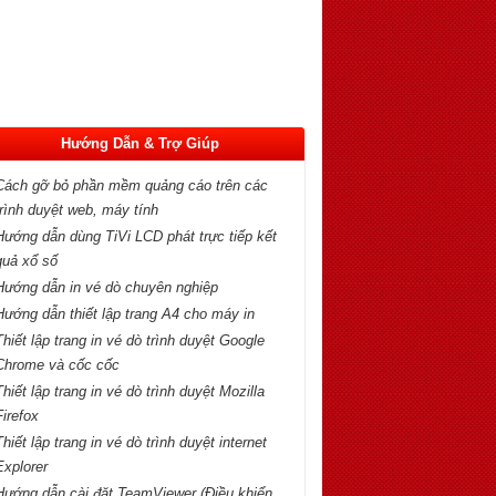
Hướng Dẫn & Trợ Giúp
Cách gỡ bỏ phần mềm quảng cáo trên các
trình duyệt web, máy tính
Hướng dẫn dùng TiVi LCD phát trực tiếp kết
quả xổ số
Hướng dẫn in vé dò chuyên nghiệp
Hướng dẫn thiết lập trang A4 cho máy in
Thiết lập trang in vé dò trình duyệt Google
Chrome và cốc cốc
Thiết lập trang in vé dò trình duyệt Mozilla
Firefox
Thiết lập trang in vé dò trình duyệt internet
Explorer
Hướng dẫn cài đặt TeamViewer (Điều khiển