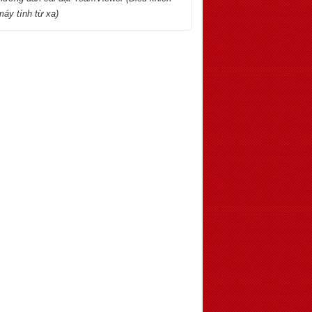
máy tính từ xa)