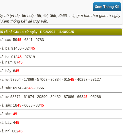
y số (ví dụ: 86 hoặc 86, 68, 368, 3568, …), giới hạn thời gian từ ngày
"Xem thống kê" để truy vấn.
5 xổ số Gia Lai từ ngày: 11/08/2024 - 11/08/2025
iải sáu: 59
45
- 6841 - 9783
iải ba: 91450 - 024
45
iải ba: 013
45
- 97619
iải năm: 87
45
iải bảy: 8
45
iải tư: 98954 - 17869 - 57068 - 86834 - 615
45
- 40297 - 93127
iải sáu: 6974 - 46
45
- 0656
iải tư: 53371 - 61674 - 20890 - 39432 - 87086 - 663
45
- 05286
iải sáu: 18
45
- 0038 - 83
45
iải tám:
45
iải bảy: 4
45
iải nhì: 062
45