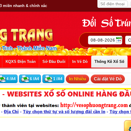
 3 miền nhanh & chính xác
KQXS Điện Toán
Sớ Đầu Đuôi
In Vé Dò
Thống Kê Xổ Số
In Nhiều
Cài đặt Vé Dò