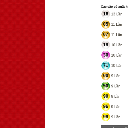
Các cặp số xuất h
16
13 Lần
05
11 Lần
07
11 Lần
19
10 Lần
30
10 Lần
71
10 Lần
00
9 Lần
50
9 Lần
90
9 Lần
96
9 Lần
99
9 Lần