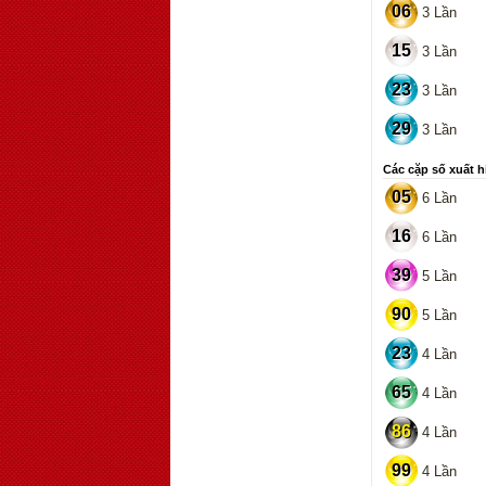
06
3 Lần
15
3 Lần
23
3 Lần
29
3 Lần
Các cặp số xuất h
05
6 Lần
16
6 Lần
39
5 Lần
90
5 Lần
23
4 Lần
65
4 Lần
86
4 Lần
99
4 Lần