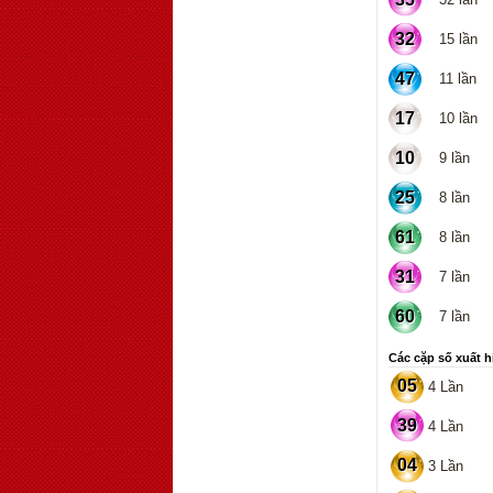
32
15 lần
47
11 lần
17
10 lần
10
9 lần
25
8 lần
61
8 lần
31
7 lần
60
7 lần
Các cặp số xuất h
05
4 Lần
39
4 Lần
04
3 Lần