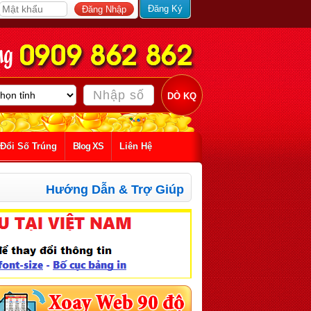
Đăng Ký
Đổi Số Trúng
Blog XS
Liên Hệ
Hướng Dẫn & Trợ Giúp