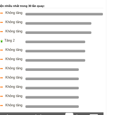
iện nhiều nhất trong 30 lần quay:
Không tăng
Không tăng
Không tăng
Tăng 2
Không tăng
Không tăng
Không tăng
Không tăng
Không tăng
Không tăng
Không tăng