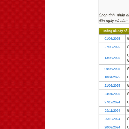
Chọn tỉnh, nhập dã
đến ngày và bấm 
Thống kê dãy số 4
G
01/08/2025
G
27/06/2025
G
13/06/2025
G
G
09/05/2025
G
18/04/2025
G
21/03/2025
G
24/01/2025
G
27/12/2024
G
29/11/2024
G
25/10/2024
G
20/09/2024