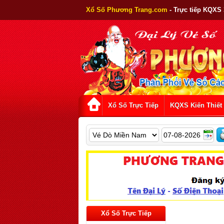
Xổ Số Phương Trang.com
- Trực tiếp KQXS
Xổ Số Trực Tiếp
KQXS Kiến Thiết
Xổ Số Trực Tiếp