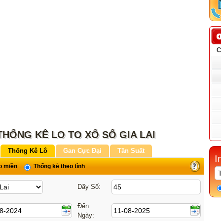
THỐNG KÊ LO TO XỔ SỐ GIA LAI
Thống Kê Lô
Gan Cực Đại
Tần Suất
I
o miền
Thống kê theo tỉnh
Dãy Số:
Đến
Ngày: