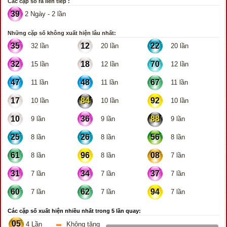
Các cặp số ra liên tiếp :
39
2 Ngày - 2 lần
Những cặp số không xuất hiện lâu nhất:
35
12
22
32 lần
20 lần
20 lần
32
18
70
15 lần
12 lần
12 lần
47
48
67
11 lần
11 lần
11 lần
17
84
92
10 lần
10 lần
10 lần
10
36
88
9 lần
9 lần
9 lần
25
26
56
8 lần
8 lần
8 lần
61
96
08
8 lần
8 lần
7 lần
31
34
37
7 lần
7 lần
7 lần
60
62
94
7 lần
7 lần
7 lần
Các cặp số xuất hiện nhiều nhất trong 5 lần quay:
05
4 Lần
Không tăng