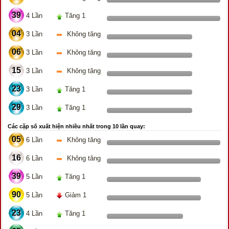
39
4 Lần
Tăng 1
04
3 Lần
Không tăng
06
3 Lần
Không tăng
15
3 Lần
Không tăng
23
3 Lần
Tăng 1
29
3 Lần
Tăng 1
Các cặp số xuất hiện nhiều nhất trong 10 lần quay:
05
6 Lần
Không tăng
16
6 Lần
Không tăng
39
5 Lần
Tăng 1
90
5 Lần
Giảm 1
23
4 Lần
Tăng 1