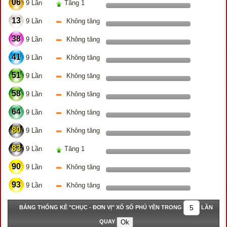
06
9 Lần
Tăng 1
13
9 Lần
Không tăng
38
9 Lần
Không tăng
41
9 Lần
Không tăng
51
9 Lần
Không tăng
58
9 Lần
Không tăng
64
9 Lần
Không tăng
80
9 Lần
Không tăng
83
9 Lần
Tăng 1
90
9 Lần
Không tăng
93
9 Lần
Không tăng
BẢNG THỐNG KÊ "CHỤC - ĐƠN VỊ" XỔ SỐ PHÚ YÊN TRONG
LẦN
QUAY