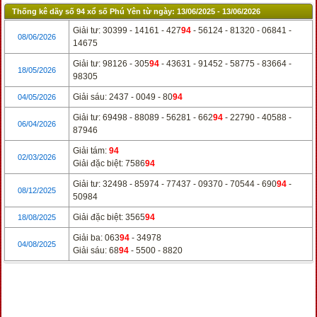
Thống kê dãy số 94 xổ số Phú Yên từ ngày: 13/06/2025 - 13/06/2026
Giải tư: 30399 - 14161 - 427
94
- 56124 - 81320 - 06841 -
08/06/2026
14675
Giải tư: 98126 - 305
94
- 43631 - 91452 - 58775 - 83664 -
18/05/2026
98305
Giải sáu: 2437 - 0049 - 80
94
04/05/2026
Giải tư: 69498 - 88089 - 56281 - 662
94
- 22790 - 40588 -
06/04/2026
87946
Giải tám:
94
02/03/2026
Giải đặc biệt: 7586
94
Giải tư: 32498 - 85974 - 77437 - 09370 - 70544 - 690
94
-
08/12/2025
50984
Giải đặc biệt: 3565
94
18/08/2025
Giải ba: 063
94
- 34978
04/08/2025
Giải sáu: 68
94
- 5500 - 8820