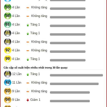
55
4 Lần
Không tăng
58
4 Lần
Không tăng
61
4 Lần
Tăng 1
81
4 Lần
Tăng 1
83
4 Lần
Không tăng
92
4 Lần
Không tăng
99
4 Lần
Tăng 1
Các cặp số xuất hiện nhiều nhất trong 30 lần quay:
81
12 Lần
Tăng 1
42
11 Lần
Không tăng
03
9 Lần
Không tăng
04
9 Lần
Giảm 1