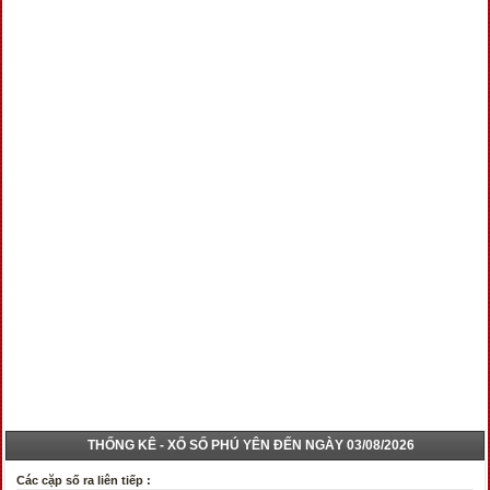
THỐNG KÊ - XỔ SỐ PHÚ YÊN ĐẾN NGÀY 03/08/2026
Các cặp số ra liên tiếp :