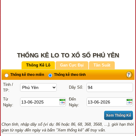
THỐNG KÊ LO TO XỔ SỐ PHÚ YÊN
Thống Kê Lô
Gan Cực Đại
Tần Suất
Thống kê theo miền
Thống kê theo tỉnh
Tỉnh /
Dãy Số:
TP:
Từ
Đến
Ngày:
Ngày:
Chọn tỉnh, nhập dãy số (ví dụ: 86 hoặc 86, 68, 368, 3568, …), giới hạn thời
gian từ ngày đến ngày và bấm "Xem thống kê" để truy vấn.