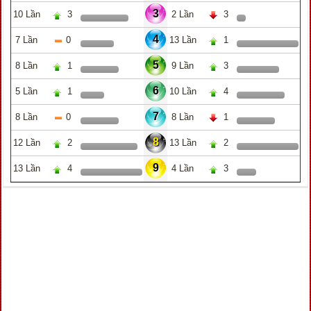
3
10 Lần
3
2 Lần
3
4
7 Lần
0
13 Lần
1
5
8 Lần
1
9 Lần
3
6
5 Lần
1
10 Lần
4
7
8 Lần
0
8 Lần
1
8
12 Lần
2
13 Lần
2
9
13 Lần
4
4 Lần
3