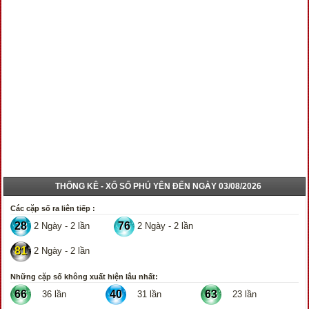
THỐNG KÊ - XỔ SỐ PHÚ YÊN ĐẾN NGÀY 03/08/2026
Các cặp số ra liên tiếp :
28
76
2 Ngày - 2 lần
2 Ngày - 2 lần
81
2 Ngày - 2 lần
Những cặp số không xuất hiện lâu nhất:
66
40
63
36 lần
31 lần
23 lần