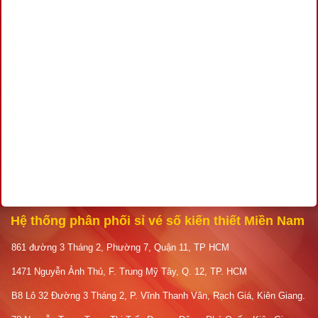
Hệ thống phân phối sỉ vé số kiến thiết Miền Nam
861 đường 3 Tháng 2, Phường 7, Quận 11, TP HCM
1471 Nguyễn Ảnh Thủ, F. Trung Mỹ Tây, Q. 12, TP. HCM
B8 Lô 32 Đường 3 Tháng 2, P. Vĩnh Thanh Vân, Rạch Giá, Kiên Giang.