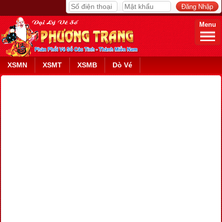
Menu
XSMN
XSMT
XSMB
Dò Vé