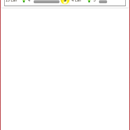
13 Lần
4
4 Lần
3