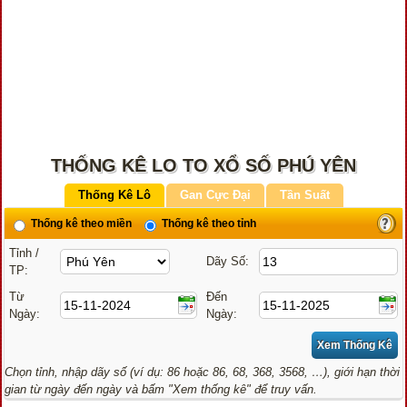
THỐNG KÊ LO TO XỔ SỐ PHÚ YÊN
Thống Kê Lô
Gan Cực Đại
Tần Suất
Thống kê theo miền
Thống kê theo tỉnh
Tỉnh /
Dãy Số:
TP:
Từ
Đến
Ngày:
Ngày:
Chọn tỉnh, nhập dãy số (ví dụ: 86 hoặc 86, 68, 368, 3568, …), giới hạn thời
gian từ ngày đến ngày và bấm "Xem thống kê" để truy vấn.