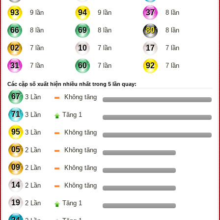
93
94
37
9 lần
9 lần
8 lần
66
69
80
8 lần
8 lần
8 lần
02
10
17
7 lần
7 lần
7 lần
31
60
92
7 lần
7 lần
7 lần
Các cặp số xuất hiện nhiều nhất trong 5 lần quay:
67
3 Lần
Không tăng
71
3 Lần
Tăng 1
95
3 Lần
Không tăng
05
2 Lần
Không tăng
09
2 Lần
Không tăng
14
2 Lần
Không tăng
19
2 Lần
Tăng 1