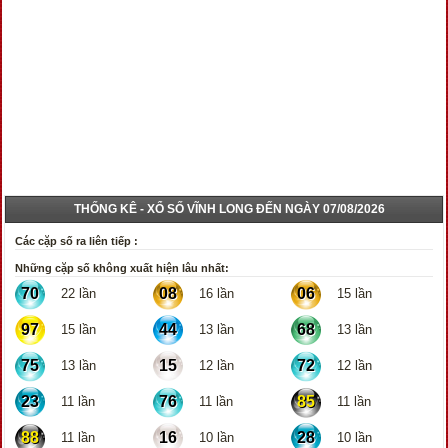
THỐNG KÊ - XỔ SỐ VĨNH LONG ĐẾN NGÀY 07/08/2026
Các cặp số ra liên tiếp :
Những cặp số không xuất hiện lâu nhất:
70
08
06
22 lần
16 lần
15 lần
97
44
68
15 lần
13 lần
13 lần
75
15
72
13 lần
12 lần
12 lần
23
76
85
11 lần
11 lần
11 lần
88
16
28
11 lần
10 lần
10 lần