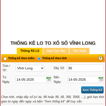
THỐNG KÊ LO TO XỔ SỐ VĨNH LONG
Thống Kê Lô
Gan Cực Đại
Tần Suất
Thống kê theo miền
Thống kê theo tỉnh
Tỉnh /
Dãy Số:
TP:
Từ
Đến
Ngày:
Ngày:
Chọn tỉnh, nhập dãy số (ví dụ: 86 hoặc 86, 68, 368, 3568, …), giới hạn thời
gian từ ngày đến ngày và bấm "Xem thống kê" để truy vấn.