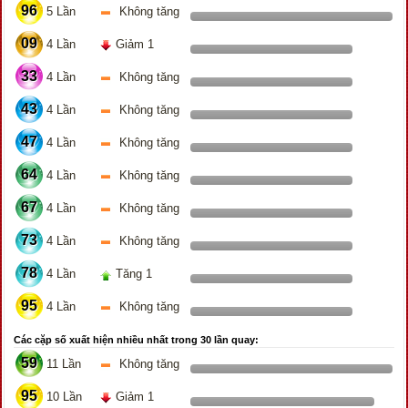
96
5 Lần
Không tăng
09
4 Lần
Giảm 1
33
4 Lần
Không tăng
43
4 Lần
Không tăng
47
4 Lần
Không tăng
64
4 Lần
Không tăng
67
4 Lần
Không tăng
73
4 Lần
Không tăng
78
4 Lần
Tăng 1
95
4 Lần
Không tăng
Các cặp số xuất hiện nhiều nhất trong 30 lần quay:
59
11 Lần
Không tăng
95
10 Lần
Giảm 1