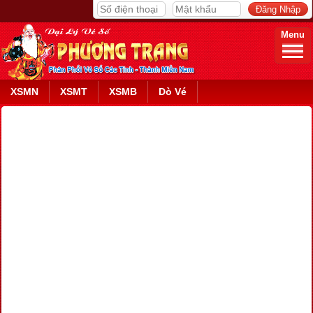
Menu
XSMN
XSMT
XSMB
Dò Vé