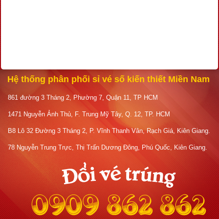
Hệ thống phân phối sỉ vé số kiến thiết Miền Nam
861 đường 3 Tháng 2, Phường 7, Quận 11, TP HCM
1471 Nguyễn Ảnh Thủ, F. Trung Mỹ Tây, Q. 12, TP. HCM
B8 Lô 32 Đường 3 Tháng 2, P. Vĩnh Thanh Vân, Rạch Giá, Kiên Giang.
78 Nguyễn Trung Trực, Thị Trấn Dương Đông, Phú Quốc, Kiên Giang.