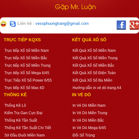
Liên hệ :
vesophuongtrang@gmail.com
TRỰC TIẾP KQXS
KẾT QUẢ XỔ SỐ
Trực tiếp Xổ Số Miền Nam
Kết Quả Xổ Số Miền Nam
Trực tiếp Xổ Số Miền Bắc
Kết Quả Xổ Số Miền Trung
Trực tiếp Xổ Số Miền Trung
Kết Quả Xổ Số Miền Bắc
Trực tiếp Xổ Số Mega 6/45
Kết Quả Xổ Số Điện Toán
Trực Tiếp Xổ Số Power 6/55
Kết Quả Xổ Số Ba Miền
Trực tiếp Xổ Số Max 4D
Hướng dẫn in vé dò trang A4
THỐNG KÊ
IN VÉ DÒ
Thống Kê Lô
In Vé Dò Miền Nam
Kiểm Tra Gan Cực Đại
In Vé Dò Miền Trung
Thống Kê Tần Suất
In Vé Dò Miền Bắc
Thống Kê Tần Suất Chi Tiết
In Vé Dò Mega 6/45
Sớ Đầu Đuôi Miền Nam
Đổi Số Trúng