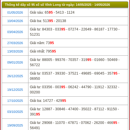
Thống kê dãy số 95 xổ số Vĩnh Long từ ngày: 14/05/2025 - 14/05/2026
Giải sáu: 65
95
- 5413 - 1124
01/05/2026
Giải ba: 513
95
- 20138
10/04/2026
Giải tư: 84303 - 033
95
- 07274 - 22649 - 86187 - 17730 -
03/04/2026
51231
Giải năm: 73
95
27/03/2026
Giải nhất: 795
95
13/03/2026
Giải tư: 88005 - 99376 - 70357 - 319
95
- 01660 - 50469 -
09/01/2026
56722
Giải tư: 03537 - 39330 - 37521 - 49685 - 69045 - 357
95
-
26/12/2025
06950
Giải tư: 03356 - 003
95
- 06242 - 44790 - 11912 - 32332 -
19/12/2025
00200
Giải ba: 14727 - 429
95
17/10/2025
Giải tư: 12887 - 30846 - 47400 - 35022 - 87112 - 91150 -
03/10/2025
391
95
Giải tư: 29068 - 11070 - 47871 - 07062 - 26200 - 466
95
-
19/09/2025
56491