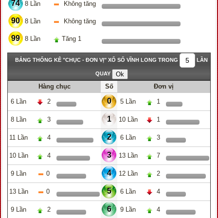
74
8 Lần
Không tăng
90
8 Lần
Không tăng
99
8 Lần
Tăng 1
BẢNG THỐNG KÊ "CHỤC - ĐƠN VỊ" XỔ SỐ VĨNH LONG TRONG
LẦN
QUAY
Hàng chục
Số
Đơn vị
0
6 Lần
2
5 Lần
1
1
8 Lần
3
10 Lần
1
2
11 Lần
4
6 Lần
3
3
10 Lần
4
13 Lần
7
4
9 Lần
0
12 Lần
2
5
13 Lần
0
6 Lần
4
6
9 Lần
2
9 Lần
4