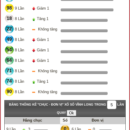
98
9 Lần
Giảm 1
18
8 Lần
Tăng 1
22
8 Lần
Không tăng
49
8 Lần
Giảm 1
54
8 Lần
Giảm 1
64
8 Lần
Giảm 1
71
8 Lần
Không tăng
74
8 Lần
Tăng 1
90
8 Lần
Không tăng
BẢNG THỐNG KÊ "CHỤC - ĐƠN VỊ" XỔ SỐ VĨNH LONG TRONG
LẦN
QUAY
Hàng chục
Số
Đơn vị
0
9 Lần
3
6 Lần
0