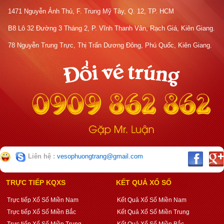
1471 Nguyễn Ảnh Thủ, F. Trung Mỹ Tây, Q. 12, TP. HCM
B8 Lô 32 Đường 3 Tháng 2, P. Vĩnh Thanh Vân, Rạch Giá, Kiên Giang.
78 Nguyễn Trung Trực, Thị Trấn Dương Đông, Phú Quốc, Kiên Giang.
Liên hệ :
vesophuongtrang@gmail.com
TRỰC TIẾP KQXS
KẾT QUẢ XỔ SỐ
Trực tiếp Xổ Số Miền Nam
Kết Quả Xổ Số Miền Nam
Trực tiếp Xổ Số Miền Bắc
Kết Quả Xổ Số Miền Trung