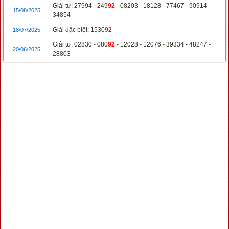
Giải tư: 27994 - 249
92
- 08203 - 18128 - 77467 - 90914 -
15/08/2025
34854
Giải đặc biệt: 1530
92
18/07/2025
Giải tư: 02830 - 080
92
- 12028 - 12076 - 39334 - 48247 -
20/06/2025
28803