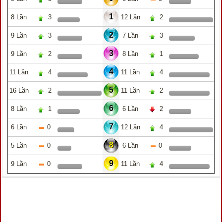
1
8 Lần
3
12 Lần
2
2
9 Lần
3
7 Lần
3
3
9 Lần
2
8 Lần
1
4
11 Lần
4
11 Lần
4
5
16 Lần
2
11 Lần
2
6
8 Lần
1
6 Lần
2
7
6 Lần
0
12 Lần
4
8
5 Lần
0
6 Lần
0
9
9 Lần
0
11 Lần
4