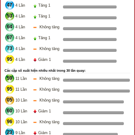
47
4 Lần
Tăng 1
53
4 Lần
Tăng 1
64
4 Lần
Không tăng
67
4 Lần
Tăng 1
73
4 Lần
Không tăng
95
4 Lần
Giảm 1
Các cặp số xuất hiện nhiều nhất trong 30 lần quay:
59
11 Lần
Không tăng
95
11 Lần
Không tăng
05
10 Lần
Không tăng
60
10 Lần
Giảm 1
96
10 Lần
Không tăng
23
9 Lần
Giảm 1