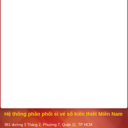
Hệ thống phân phối sỉ vé số kiến thiết Miền Nam
861 đường 3 Tháng 2, Phường 7, Quận 11, TP HCM