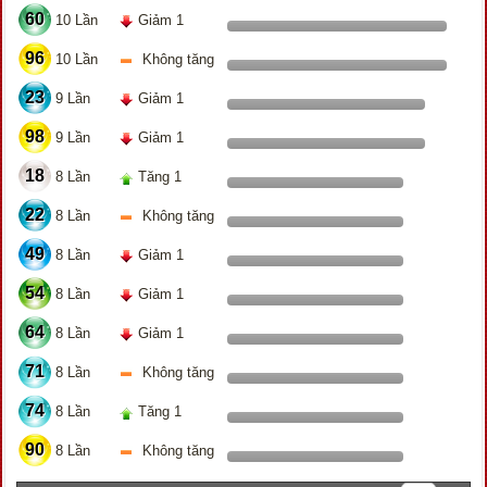
60
10 Lần
Giảm 1
96
10 Lần
Không tăng
23
9 Lần
Giảm 1
98
9 Lần
Giảm 1
18
8 Lần
Tăng 1
22
8 Lần
Không tăng
49
8 Lần
Giảm 1
54
8 Lần
Giảm 1
64
8 Lần
Giảm 1
71
8 Lần
Không tăng
74
8 Lần
Tăng 1
90
8 Lần
Không tăng