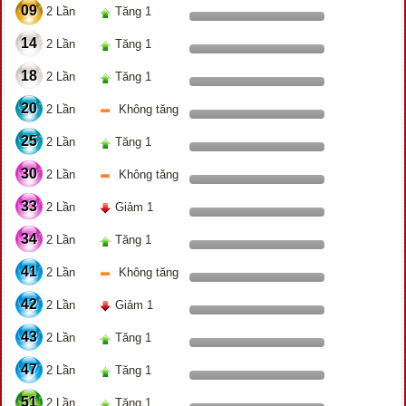
09
2 Lần
Tăng 1
14
2 Lần
Tăng 1
18
2 Lần
Tăng 1
20
2 Lần
Không tăng
25
2 Lần
Tăng 1
30
2 Lần
Không tăng
33
2 Lần
Giảm 1
34
2 Lần
Tăng 1
41
2 Lần
Không tăng
42
2 Lần
Giảm 1
43
2 Lần
Tăng 1
47
2 Lần
Tăng 1
51
2 Lần
Tăng 1