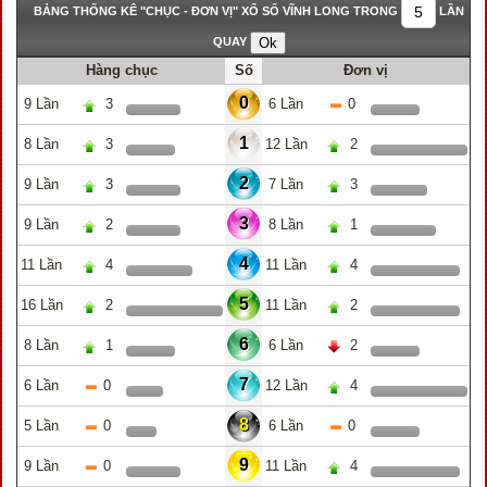
BẢNG THỐNG KÊ "CHỤC - ĐƠN VỊ" XỔ SỐ VĨNH LONG TRONG
LẦN
QUAY
Hàng chục
Số
Đơn vị
0
9 Lần
3
6 Lần
0
1
8 Lần
3
12 Lần
2
2
9 Lần
3
7 Lần
3
3
9 Lần
2
8 Lần
1
4
11 Lần
4
11 Lần
4
5
16 Lần
2
11 Lần
2
6
8 Lần
1
6 Lần
2
7
6 Lần
0
12 Lần
4
8
5 Lần
0
6 Lần
0
9
9 Lần
0
11 Lần
4