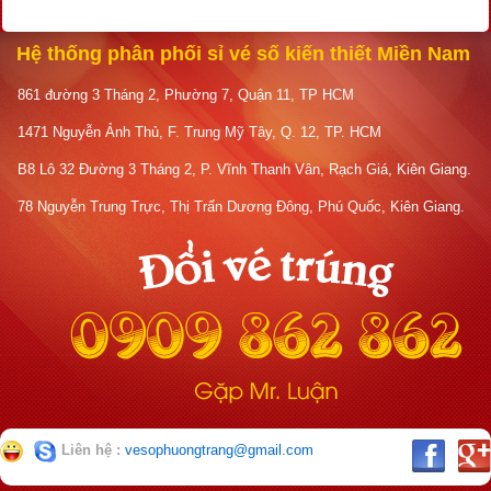
Hệ thống phân phối sỉ vé số kiến thiết Miền Nam
861 đường 3 Tháng 2, Phường 7, Quận 11, TP HCM
1471 Nguyễn Ảnh Thủ, F. Trung Mỹ Tây, Q. 12, TP. HCM
B8 Lô 32 Đường 3 Tháng 2, P. Vĩnh Thanh Vân, Rạch Giá, Kiên Giang.
78 Nguyễn Trung Trực, Thị Trấn Dương Đông, Phú Quốc, Kiên Giang.
Liên hệ :
vesophuongtrang@gmail.com