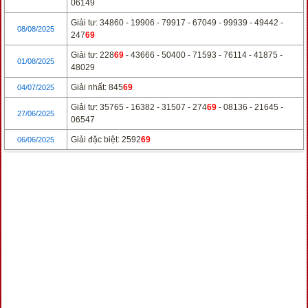
06149
Giải tư: 34860 - 19906 - 79917 - 67049 - 99939 - 49442 -
08/08/2025
247
69
Giải tư: 228
69
- 43666 - 50400 - 71593 - 76114 - 41875 -
01/08/2025
48029
Giải nhất: 845
69
04/07/2025
Giải tư: 35765 - 16382 - 31507 - 274
69
- 08136 - 21645 -
27/06/2025
06547
Giải đặc biệt: 2592
69
06/06/2025