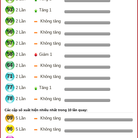
53
2 Lần
Tăng 1
55
2 Lần
Không tăng
56
2 Lần
Không tăng
57
2 Lần
Không tăng
58
2 Lần
Giảm 1
64
2 Lần
Không tăng
71
2 Lần
Không tăng
77
2 Lần
Tăng 1
78
2 Lần
Không tăng
Các cặp số xuất hiện nhiều nhất trong 10 lần quay:
09
5 Lần
Không tăng
96
5 Lần
Không tăng