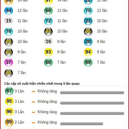
06
97
22
14 lần
14 lần
12 lần
44
68
75
12 lần
12 lần
12 lần
15
72
23
11 lần
11 lần
10 lần
76
83
85
10 lần
10 lần
10 lần
88
16
28
10 lần
9 lần
9 lần
82
93
94
9 lần
8 lần
8 lần
37
66
69
7 lần
7 lần
7 lần
80
7 lần
Các cặp số xuất hiện nhiều nhất trong 5 lần quay:
67
3 Lần
Không tăng
95
3 Lần
Không tăng
96
3 Lần
Không tăng
05
2 Lần
Không tăng