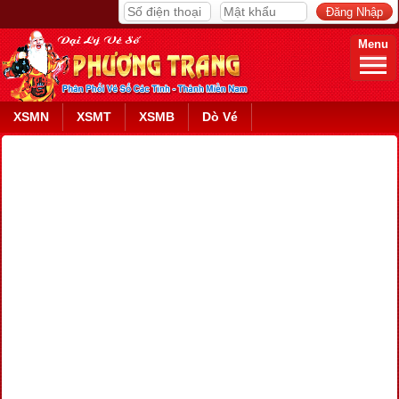
Menu
XSMN
XSMT
XSMB
Dò Vé