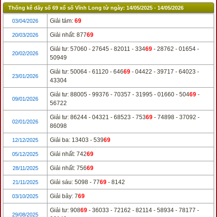
Thống kê dãy số 69 xổ số Vĩnh Long từ ngày: 14/05/2025 - 14/05/2026
Giải tám:
69
03/04/2026
Giải nhất: 877
69
20/03/2026
Giải tư: 57060 - 27645 - 82011 - 334
69
- 28762 - 01654 -
20/02/2026
50949
Giải tư: 50064 - 61120 - 646
69
- 04422 - 39717 - 64023 -
23/01/2026
43304
Giải tư: 88005 - 99376 - 70357 - 31995 - 01660 - 504
69
-
09/01/2026
56722
Giải tư: 86244 - 04321 - 68523 - 753
69
- 74898 - 37092 -
02/01/2026
86098
Giải ba: 13403 - 539
69
12/12/2025
Giải nhất: 742
69
05/12/2025
Giải nhất: 756
69
28/11/2025
Giải sáu: 5098 - 77
69
- 8142
21/11/2025
Giải bảy: 7
69
03/10/2025
Giải tư: 908
69
- 36033 - 72162 - 82114 - 58934 - 78177 -
29/08/2025