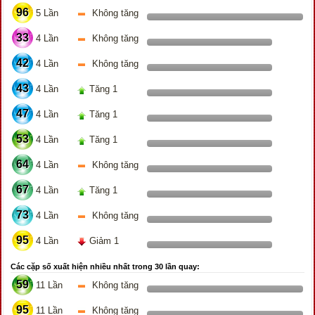
96
5 Lần
Không tăng
33
4 Lần
Không tăng
42
4 Lần
Không tăng
43
4 Lần
Tăng 1
47
4 Lần
Tăng 1
53
4 Lần
Tăng 1
64
4 Lần
Không tăng
67
4 Lần
Tăng 1
73
4 Lần
Không tăng
95
4 Lần
Giảm 1
Các cặp số xuất hiện nhiều nhất trong 30 lần quay:
59
11 Lần
Không tăng
95
11 Lần
Không tăng