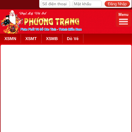
Menu
XSMN
XSMT
XSMB
Dò Vé