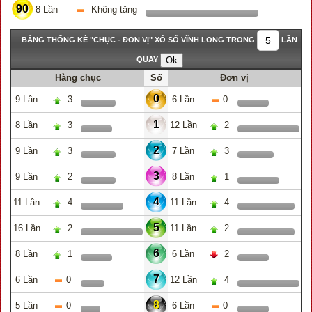
90
8 Lần
Không tăng
BẢNG THỐNG KÊ "CHỤC - ĐƠN VỊ" XỔ SỐ VĨNH LONG TRONG
LẦN
QUAY
Hàng chục
Số
Đơn vị
0
9 Lần
3
6 Lần
0
1
8 Lần
3
12 Lần
2
2
9 Lần
3
7 Lần
3
3
9 Lần
2
8 Lần
1
4
11 Lần
4
11 Lần
4
5
16 Lần
2
11 Lần
2
6
8 Lần
1
6 Lần
2
7
6 Lần
0
12 Lần
4
8
5 Lần
0
6 Lần
0