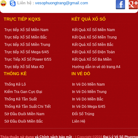
Liên hệ :
vesophuongtrang@gmail.com
TRỰC TIẾP KQXS
KẾT QUẢ XỔ SỐ
Trực tiếp Xổ Số Miền Nam
Kết Quả Xổ Số Miền Nam
Trực tiếp Xổ Số Miền Bắc
Kết Quả Xổ Số Miền Trung
Trực tiếp Xổ Số Miền Trung
Kết Quả Xổ Số Miền Bắc
Trực tiếp Xổ Số Mega 6/45
Kết Quả Xổ Số Điện Toán
Trực Tiếp Xổ Số Power 6/55
Kết Quả Xổ Số Ba Miền
Trực tiếp Xổ Số Max 4D
Hướng dẫn in vé dò trang A4
THỐNG KÊ
IN VÉ DÒ
Thống Kê Lô
In Vé Dò Miền Nam
Kiểm Tra Gan Cực Đại
In Vé Dò Miền Trung
Thống Kê Tần Suất
In Vé Dò Miền Bắc
Thống Kê Tần Suất Chi Tiết
In Vé Dò Mega 6/45
Sớ Đầu Đuôi Miền Nam
Đổi Số Trúng
Sớ Đầu Đuôi Miền Bắc
Liên Hệ
Thỏa thuận sử dụng
và
Chính sách bảo mật
- | Copyright ©2016
Đại Lý Vé Số Phương