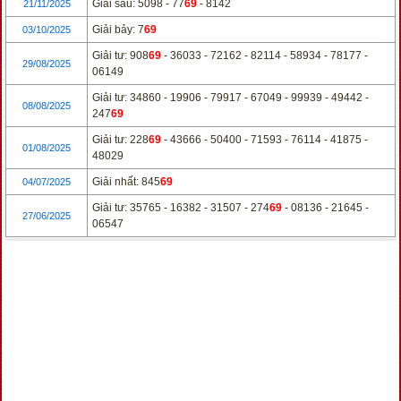
Giải sáu: 5098 - 77
69
- 8142
21/11/2025
Giải bảy: 7
69
03/10/2025
Giải tư: 908
69
- 36033 - 72162 - 82114 - 58934 - 78177 -
29/08/2025
06149
Giải tư: 34860 - 19906 - 79917 - 67049 - 99939 - 49442 -
08/08/2025
247
69
Giải tư: 228
69
- 43666 - 50400 - 71593 - 76114 - 41875 -
01/08/2025
48029
Giải nhất: 845
69
04/07/2025
Giải tư: 35765 - 16382 - 31507 - 274
69
- 08136 - 21645 -
27/06/2025
06547