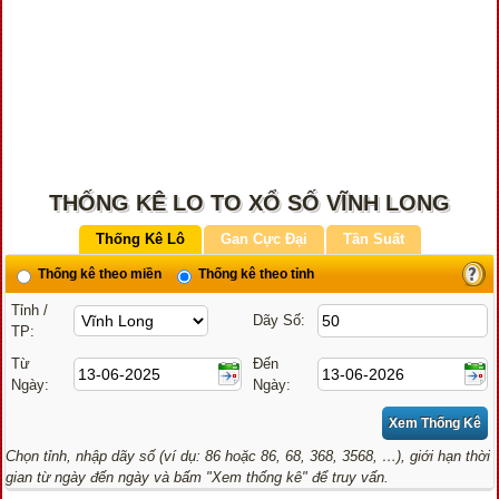
THỐNG KÊ LO TO XỔ SỐ VĨNH LONG
Thống Kê Lô
Gan Cực Đại
Tần Suất
Thống kê theo miền
Thống kê theo tỉnh
Tỉnh /
Dãy Số:
TP:
Từ
Đến
Ngày:
Ngày:
Chọn tỉnh, nhập dãy số (ví dụ: 86 hoặc 86, 68, 368, 3568, …), giới hạn thời
gian từ ngày đến ngày và bấm "Xem thống kê" để truy vấn.