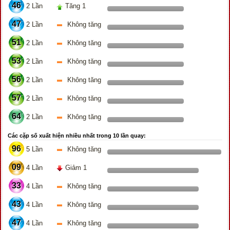
46
2 Lần
Tăng 1
47
2 Lần
Không tăng
51
2 Lần
Không tăng
53
2 Lần
Không tăng
56
2 Lần
Không tăng
57
2 Lần
Không tăng
64
2 Lần
Không tăng
Các cặp số xuất hiện nhiều nhất trong 10 lần quay:
96
5 Lần
Không tăng
09
4 Lần
Giảm 1
33
4 Lần
Không tăng
43
4 Lần
Không tăng
47
4 Lần
Không tăng