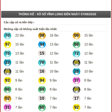
THỐNG KÊ - XỔ SỐ VĨNH LONG ĐẾN NGÀY 07/08/2026
Các cặp số ra liên tiếp :
Những cặp số không xuất hiện lâu nhất:
70
08
06
22 lần
16 lần
15 lần
97
44
68
15 lần
13 lần
13 lần
75
15
72
13 lần
12 lần
12 lần
23
76
85
11 lần
11 lần
11 lần
88
16
28
11 lần
10 lần
10 lần
93
94
37
9 lần
9 lần
8 lần
66
69
80
8 lần
8 lần
8 lần
02
10
17
7 lần
7 lần
7 lần
31
60
92
7 lần
7 lần
7 lần