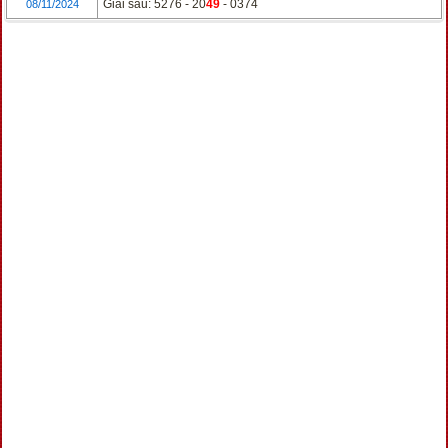
Giải sáu: 5276 - 20
49
- 0374
08/11/2024