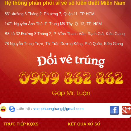
Hệ thống phân phối sỉ vé số kiến thiết Miền Nam
861 đường 3 Tháng 2, Phường 7, Quận 11, TP HCM
1471 Nguyễn Ảnh Thủ, F. Trung Mỹ Tây, Q. 12, TP. HCM
B8 Lô 32 Đường 3 Tháng 2, P. Vĩnh Thanh Vân, Rạch Giá, Kiên Giang.
78 Nguyễn Trung Trực, Thị Trấn Dương Đông, Phú Quốc, Kiên Giang.
Liên hệ :
vesophuongtrang@gmail.com
TRỰC TIẾP KQXS
KẾT QUẢ XỔ SỐ