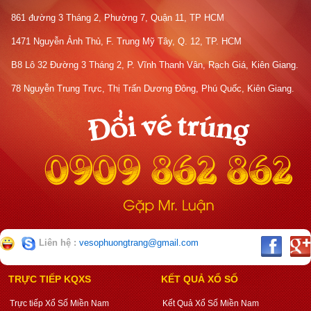
861 đường 3 Tháng 2, Phường 7, Quận 11, TP HCM
1471 Nguyễn Ảnh Thủ, F. Trung Mỹ Tây, Q. 12, TP. HCM
B8 Lô 32 Đường 3 Tháng 2, P. Vĩnh Thanh Vân, Rạch Giá, Kiên Giang.
78 Nguyễn Trung Trực, Thị Trấn Dương Đông, Phú Quốc, Kiên Giang.
Liên hệ :
vesophuongtrang@gmail.com
TRỰC TIẾP KQXS
KẾT QUẢ XỔ SỐ
Trực tiếp Xổ Số Miền Nam
Kết Quả Xổ Số Miền Nam