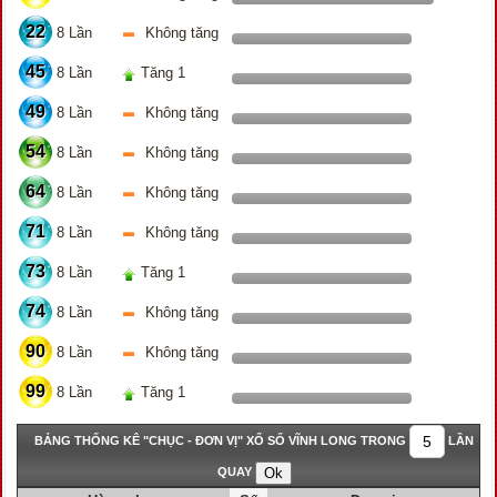
22
8 Lần
Không tăng
45
8 Lần
Tăng 1
49
8 Lần
Không tăng
54
8 Lần
Không tăng
64
8 Lần
Không tăng
71
8 Lần
Không tăng
73
8 Lần
Tăng 1
74
8 Lần
Không tăng
90
8 Lần
Không tăng
99
8 Lần
Tăng 1
BẢNG THỐNG KÊ "CHỤC - ĐƠN VỊ" XỔ SỐ VĨNH LONG TRONG
LẦN
QUAY