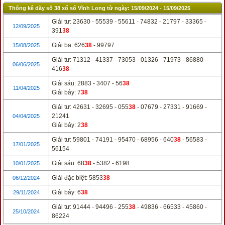
Thống kê dãy số 38 xổ số Vĩnh Long từ ngày: 15/09/2024 - 15/09/2025
Giải tư: 23630 - 55539 - 55611 - 74832 - 21797 - 33365 -
12/09/2025
391
38
Giải ba: 626
38
- 99797
15/08/2025
Giải tư: 71312 - 41337 - 73053 - 01326 - 71973 - 86880 -
06/06/2025
416
38
Giải sáu: 2883 - 3407 - 56
38
11/04/2025
Giải bảy: 7
38
Giải tư: 42631 - 32695 - 055
38
- 07679 - 27331 - 91669 -
21241
04/04/2025
Giải bảy: 2
38
Giải tư: 59801 - 74191 - 95470 - 68956 - 640
38
- 56583 -
17/01/2025
56154
Giải sáu: 68
38
- 5382 - 6198
10/01/2025
Giải đặc biệt: 5853
38
06/12/2024
Giải bảy: 6
38
29/11/2024
Giải tư: 91444 - 94496 - 255
38
- 49836 - 66533 - 45860 -
25/10/2024
86224