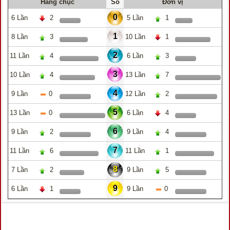
Hàng chục
Số
Đơn vị
0
6 Lần
2
5 Lần
1
1
8 Lần
3
10 Lần
1
2
11 Lần
4
6 Lần
3
3
10 Lần
4
13 Lần
7
4
9 Lần
0
12 Lần
2
5
13 Lần
0
6 Lần
4
6
9 Lần
2
9 Lần
4
7
11 Lần
6
11 Lần
1
8
7 Lần
2
9 Lần
5
9
6 Lần
1
9 Lần
0