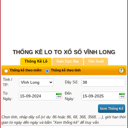
THỐNG KÊ LO TO XỔ SỐ VĨNH LONG
Thống Kê Lô
Gan Cực Đại
Tần Suất
Thống kê theo miền
Thống kê theo tỉnh
Tỉnh /
Dãy Số:
TP:
Từ
Đến
Ngày:
Ngày:
Chọn tỉnh, nhập dãy số (ví dụ: 86 hoặc 86, 68, 368, 3568, …), giới hạn thời
gian từ ngày đến ngày và bấm "Xem thống kê" để truy vấn.