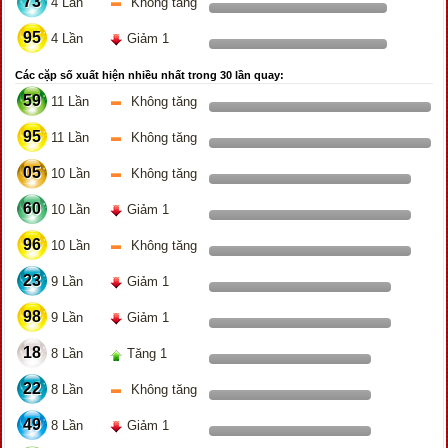
73
4 Lần
Không tăng
95
4 Lần
Giảm 1
Các cặp số xuất hiện nhiều nhất trong 30 lần quay:
59
11 Lần
Không tăng
95
11 Lần
Không tăng
05
10 Lần
Không tăng
60
10 Lần
Giảm 1
96
10 Lần
Không tăng
23
9 Lần
Giảm 1
98
9 Lần
Giảm 1
18
8 Lần
Tăng 1
22
8 Lần
Không tăng
49
8 Lần
Giảm 1