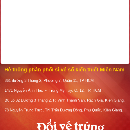
Hệ thống phân phối sỉ vé số kiến thiết Miền Nam
861 đường 3 Tháng 2, Phường 7, Quận 11, TP HCM
1471 Nguyễn Ảnh Thủ, F. Trung Mỹ Tây, Q. 12, TP. HCM
B8 Lô 32 Đường 3 Tháng 2, P. Vĩnh Thanh Vân, Rạch Giá, Kiên Giang.
78 Nguyễn Trung Trực, Thị Trấn Dương Đông, Phú Quốc, Kiên Giang.