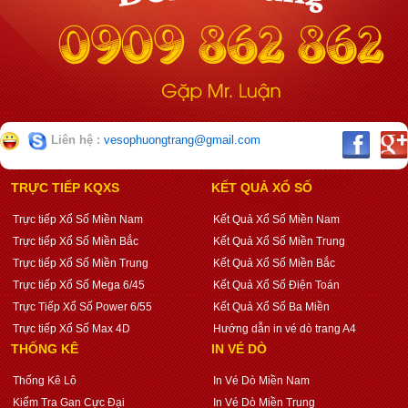
Liên hệ :
vesophuongtrang@gmail.com
TRỰC TIẾP KQXS
KẾT QUẢ XỔ SỐ
Trực tiếp Xổ Số Miền Nam
Kết Quả Xổ Số Miền Nam
Trực tiếp Xổ Số Miền Bắc
Kết Quả Xổ Số Miền Trung
Trực tiếp Xổ Số Miền Trung
Kết Quả Xổ Số Miền Bắc
Trực tiếp Xổ Số Mega 6/45
Kết Quả Xổ Số Điện Toán
Trực Tiếp Xổ Số Power 6/55
Kết Quả Xổ Số Ba Miền
Trực tiếp Xổ Số Max 4D
Hướng dẫn in vé dò trang A4
THỐNG KÊ
IN VÉ DÒ
Thống Kê Lô
In Vé Dò Miền Nam
Kiểm Tra Gan Cực Đại
In Vé Dò Miền Trung