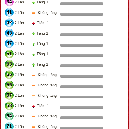
34
2 Lần
Tăng 1
41
2 Lần
Không tăng
42
2 Lần
Giảm 1
43
2 Lần
Tăng 1
47
2 Lần
Tăng 1
51
2 Lần
Tăng 1
53
2 Lần
Tăng 1
55
2 Lần
Không tăng
56
2 Lần
Không tăng
57
2 Lần
Không tăng
58
2 Lần
Giảm 1
64
2 Lần
Không tăng
71
2 Lần
Không tăng