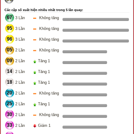
Các cặp số xuất hiện nhiều nhất trong 5 lần quay:
67
3 Lần
Không tăng
95
3 Lần
Không tăng
96
3 Lần
Không tăng
05
2 Lần
Không tăng
09
2 Lần
Tăng 1
14
2 Lần
Tăng 1
18
2 Lần
Tăng 1
20
2 Lần
Không tăng
25
2 Lần
Tăng 1
30
2 Lần
Không tăng
33
2 Lần
Giảm 1