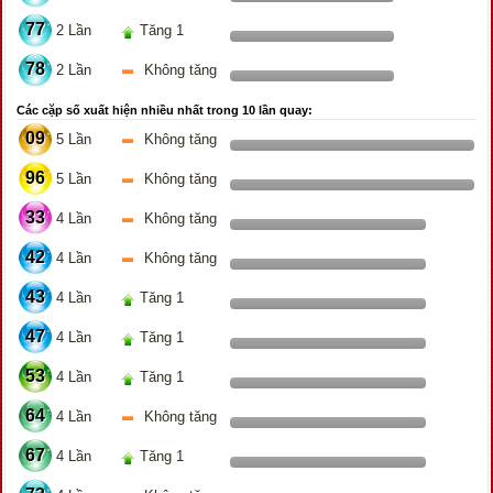
77
2 Lần
Tăng 1
78
2 Lần
Không tăng
Các cặp số xuất hiện nhiều nhất trong 10 lần quay:
09
5 Lần
Không tăng
96
5 Lần
Không tăng
33
4 Lần
Không tăng
42
4 Lần
Không tăng
43
4 Lần
Tăng 1
47
4 Lần
Tăng 1
53
4 Lần
Tăng 1
64
4 Lần
Không tăng
67
4 Lần
Tăng 1