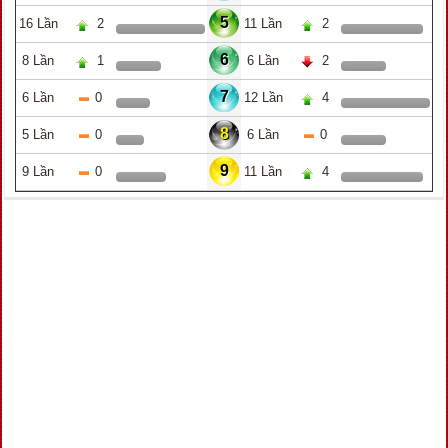
5
16 Lần
2
11 Lần
2
6
8 Lần
1
6 Lần
2
7
6 Lần
0
12 Lần
4
8
5 Lần
0
6 Lần
0
9
9 Lần
0
11 Lần
4