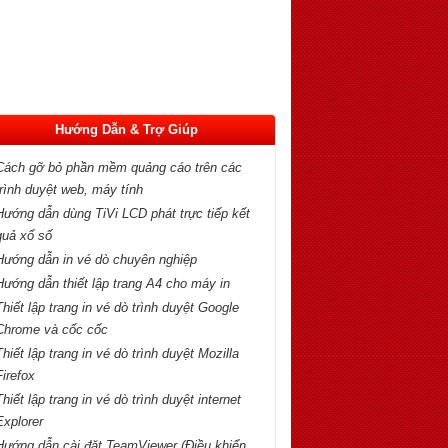
Hướng Dẫn & Trợ Giúp
Cách gỡ bỏ phần mềm quảng cáo trên các
trình duyệt web, máy tính
Hướng dẫn dùng TiVi LCD phát trực tiếp kết
quả xổ số
Hướng dẫn in vé dò chuyên nghiệp
Hướng dẫn thiết lập trang A4 cho máy in
Thiết lập trang in vé dò trình duyệt Google
Chrome và cốc cốc
Thiết lập trang in vé dò trình duyệt Mozilla
Firefox
Thiết lập trang in vé dò trình duyệt internet
Explorer
Hướng dẫn cài đặt TeamViewer (Điều khiển