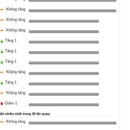
Không tăng
Không tăng
Không tăng
Tăng 1
Tăng 1
Tăng 1
Không tăng
Tăng 1
Không tăng
Giảm 1
iện nhiều nhất trong 30 lần quay:
Không tăng