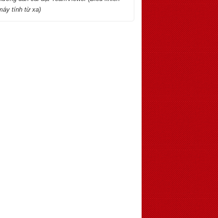
máy tính từ xa)