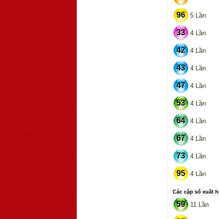
96
5 Lần
33
4 Lần
42
4 Lần
43
4 Lần
47
4 Lần
53
4 Lần
64
4 Lần
67
4 Lần
73
4 Lần
95
4 Lần
Các cặp số xuất h
59
11 Lần