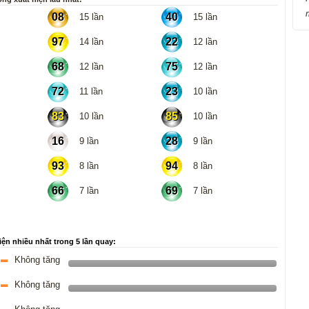
08
40
15 lần
15 lần
97
22
14 lần
12 lần
68
75
12 lần
12 lần
72
23
11 lần
10 lần
83
85
10 lần
10 lần
16
28
9 lần
9 lần
93
94
8 lần
8 lần
66
69
7 lần
7 lần
iện nhiều nhất trong 5 lần quay:
Không tăng
Không tăng