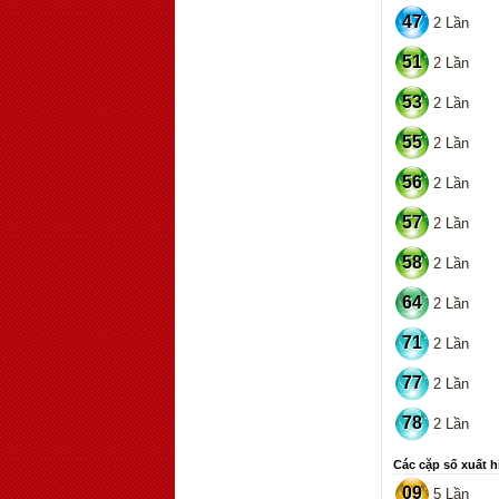
47
2 Lần
51
2 Lần
53
2 Lần
55
2 Lần
56
2 Lần
57
2 Lần
58
2 Lần
64
2 Lần
71
2 Lần
77
2 Lần
78
2 Lần
Các cặp số xuất h
09
5 Lần