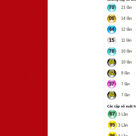
70
21 lần
06
14 lần
44
12 lần
15
11 lần
76
10 lần
88
10 lần
82
9 lần
37
7 lần
80
7 lần
Các cặp số xuất h
67
3 Lần
95
3 Lần
96