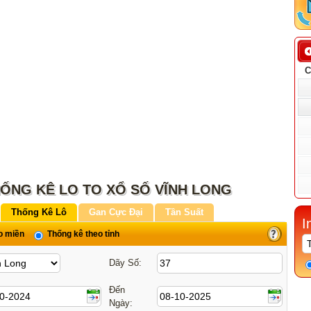
ỐNG KÊ LO TO XỔ SỐ VĨNH LONG
Thống Kê Lô
Gan Cực Đại
Tần Suất
I
o miền
Thống kê theo tỉnh
Dãy Số:
Đến
Ngày: