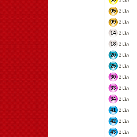
3 Lần
05
2 Lần
09
2 Lần
14
2 Lần
18
2 Lần
20
2 Lần
25
2 Lần
30
2 Lần
33
2 Lần
34
2 Lần
41
2 Lần
42
2 Lần
43
2 Lần