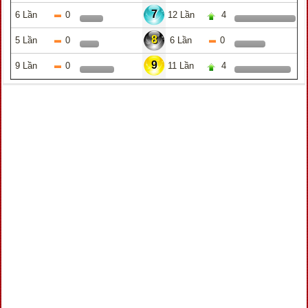
7
6 Lần
0
12 Lần
4
8
5 Lần
0
6 Lần
0
9
9 Lần
0
11 Lần
4