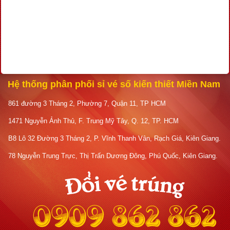
Hệ thống phân phối sỉ vé số kiến thiết Miền Nam
861 đường 3 Tháng 2, Phường 7, Quận 11, TP HCM
1471 Nguyễn Ảnh Thủ, F. Trung Mỹ Tây, Q. 12, TP. HCM
B8 Lô 32 Đường 3 Tháng 2, P. Vĩnh Thanh Vân, Rạch Giá, Kiên Giang.
78 Nguyễn Trung Trực, Thị Trấn Dương Đông, Phú Quốc, Kiên Giang.