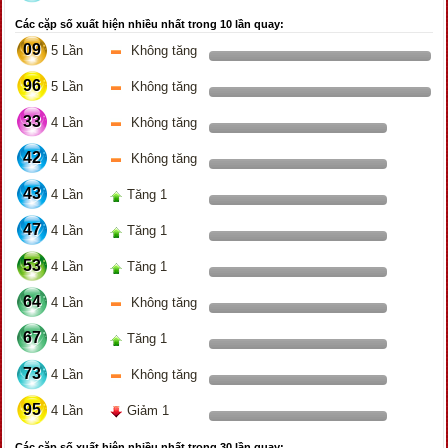
Các cặp số xuất hiện nhiều nhất trong 10 lần quay:
09
5 Lần
Không tăng
96
5 Lần
Không tăng
33
4 Lần
Không tăng
42
4 Lần
Không tăng
43
4 Lần
Tăng 1
47
4 Lần
Tăng 1
53
4 Lần
Tăng 1
64
4 Lần
Không tăng
67
4 Lần
Tăng 1
73
4 Lần
Không tăng
95
4 Lần
Giảm 1
Các cặp số xuất hiện nhiều nhất trong 30 lần quay: