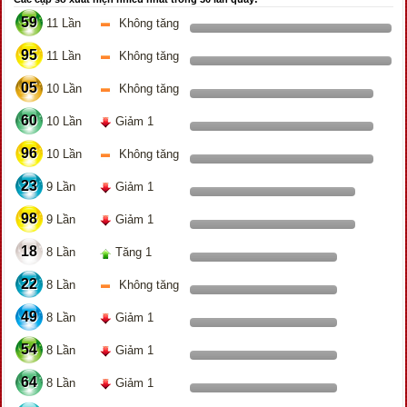
59
11 Lần
Không tăng
95
11 Lần
Không tăng
05
10 Lần
Không tăng
60
10 Lần
Giảm 1
96
10 Lần
Không tăng
23
9 Lần
Giảm 1
98
9 Lần
Giảm 1
18
8 Lần
Tăng 1
22
8 Lần
Không tăng
49
8 Lần
Giảm 1
54
8 Lần
Giảm 1
64
8 Lần
Giảm 1