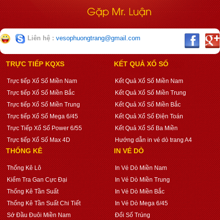
Liên hệ :
vesophuongtrang@gmail.com
TRỰC TIẾP KQXS
KẾT QUẢ XỔ SỐ
Trực tiếp Xổ Số Miền Nam
Kết Quả Xổ Số Miền Nam
Trực tiếp Xổ Số Miền Bắc
Kết Quả Xổ Số Miền Trung
Trực tiếp Xổ Số Miền Trung
Kết Quả Xổ Số Miền Bắc
Trực tiếp Xổ Số Mega 6/45
Kết Quả Xổ Số Điện Toán
Trực Tiếp Xổ Số Power 6/55
Kết Quả Xổ Số Ba Miền
Trực tiếp Xổ Số Max 4D
Hướng dẫn in vé dò trang A4
THỐNG KÊ
IN VÉ DÒ
Thống Kê Lô
In Vé Dò Miền Nam
Kiểm Tra Gan Cực Đại
In Vé Dò Miền Trung
Thống Kê Tần Suất
In Vé Dò Miền Bắc
Thống Kê Tần Suất Chi Tiết
In Vé Dò Mega 6/45
Sớ Đầu Đuôi Miền Nam
Đổi Số Trúng