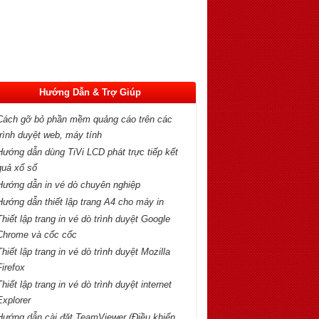
Hướng Dẫn & Trợ Giúp
Cách gỡ bỏ phần mềm quảng cáo trên các
trình duyệt web, máy tính
Hướng dẫn dùng TiVi LCD phát trực tiếp kết
quả xổ số
Hướng dẫn in vé dò chuyên nghiệp
Hướng dẫn thiết lập trang A4 cho máy in
Thiết lập trang in vé dò trình duyệt Google
Chrome và cốc cốc
Thiết lập trang in vé dò trình duyệt Mozilla
Firefox
Thiết lập trang in vé dò trình duyệt internet
Explorer
Hướng dẫn cài đặt TeamViewer (Điều khiển