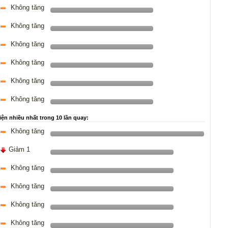
Không tăng
Không tăng
Không tăng
Không tăng
Không tăng
Không tăng
iện nhiều nhất trong 10 lần quay:
Không tăng
Giảm 1
Không tăng
Không tăng
Không tăng
Không tăng