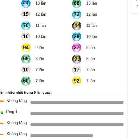
44
68
13 lần
13 lần
15
72
12 lần
12 lần
76
85
11 lần
11 lần
16
28
10 lần
10 lần
94
37
9 lần
8 lần
69
80
8 lần
8 lần
10
17
7 lần
7 lần
60
92
7 lần
7 lần
iện nhiều nhất trong 5 lần quay:
Không tăng
Tăng 1
Không tăng
Không tăng