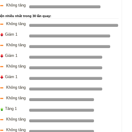
Không tăng
iện nhiều nhất trong 30 lần quay:
Không tăng
Giảm 1
Không tăng
Giảm 1
Không tăng
Giảm 1
Không tăng
Không tăng
Tăng 1
Không tăng
Không tăng