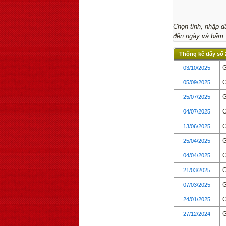
Chọn tỉnh, nhập dã
đến ngày và bấm 
Thống kê dãy số 2
G
03/10/2025
G
05/09/2025
G
25/07/2025
G
04/07/2025
G
13/06/2025
G
25/04/2025
G
04/04/2025
G
21/03/2025
G
07/03/2025
G
24/01/2025
G
27/12/2024