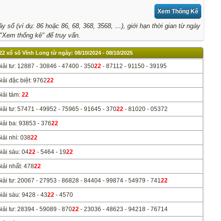
y số (ví dụ: 86 hoặc 86, 68, 368, 3568, …), giới hạn thời gian từ ngày
"Xem thống kê" để truy vấn.
2 xổ số Vĩnh Long từ ngày: 08/10/2024 - 08/10/2025
iải tư: 12887 - 30846 - 47400 - 350
22
- 87112 - 91150 - 39195
iải đặc biệt: 9762
22
iải tám:
22
iải tư: 57471 - 49952 - 75965 - 91645 - 370
22
- 81020 - 05372
iải ba: 93853 - 376
22
iải nhì: 038
22
iải sáu: 04
22
- 5464 - 19
22
iải nhất: 478
22
iải tư: 20067 - 27953 - 86828 - 84404 - 99874 - 54979 - 741
22
iải sáu: 9428 - 43
22
- 4570
iải tư: 28394 - 59089 - 870
22
- 23036 - 48623 - 94218 - 76714