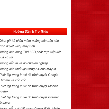
Hướng Dẫn & Trợ Giúp
Cách gỡ bỏ phần mềm quảng cáo trên các
trình duyệt web, máy tính
Hướng dẫn dùng TiVi LCD phát trực tiếp kết
quả xổ số
Hướng dẫn in vé dò chuyên nghiệp
Hướng dẫn thiết lập trang A4 cho máy in
Thiết lập trang in vé dò trình duyệt Google
Chrome và cốc cốc
Thiết lập trang in vé dò trình duyệt Mozilla
Firefox
Thiết lập trang in vé dò trình duyệt internet
Explorer
Hướng dẫn cài đặt TeamViewer (Điều khiển