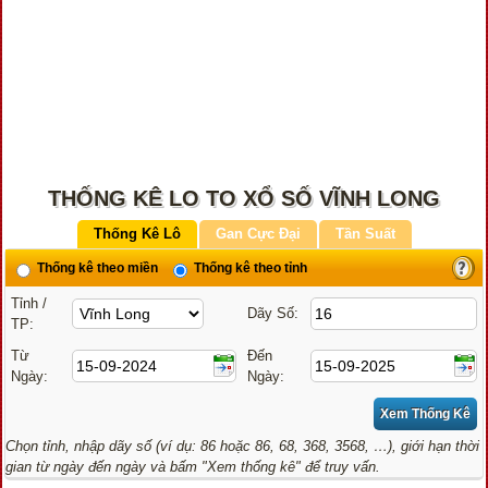
THỐNG KÊ LO TO XỔ SỐ VĨNH LONG
Thống Kê Lô
Gan Cực Đại
Tần Suất
Thống kê theo miền
Thống kê theo tỉnh
Tỉnh /
Dãy Số:
TP:
Từ
Đến
Ngày:
Ngày:
Chọn tỉnh, nhập dãy số (ví dụ: 86 hoặc 86, 68, 368, 3568, …), giới hạn thời
gian từ ngày đến ngày và bấm "Xem thống kê" để truy vấn.