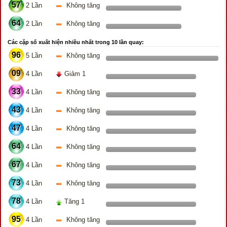
57
2 Lần
Không tăng
64
2 Lần
Không tăng
Các cặp số xuất hiện nhiều nhất trong 10 lần quay:
96
5 Lần
Không tăng
09
4 Lần
Giảm 1
33
4 Lần
Không tăng
43
4 Lần
Không tăng
47
4 Lần
Không tăng
64
4 Lần
Không tăng
67
4 Lần
Không tăng
73
4 Lần
Không tăng
78
4 Lần
Tăng 1
95
4 Lần
Không tăng