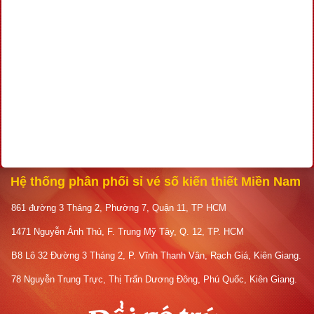
Hệ thống phân phối sỉ vé số kiến thiết Miền Nam
861 đường 3 Tháng 2, Phường 7, Quận 11, TP HCM
1471 Nguyễn Ảnh Thủ, F. Trung Mỹ Tây, Q. 12, TP. HCM
B8 Lô 32 Đường 3 Tháng 2, P. Vĩnh Thanh Vân, Rạch Giá, Kiên Giang.
78 Nguyễn Trung Trực, Thị Trấn Dương Đông, Phú Quốc, Kiên Giang.