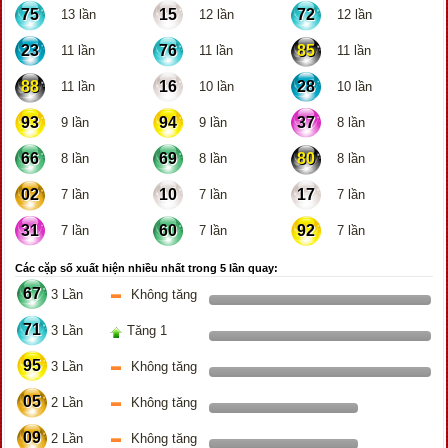
75
15
72
13 lần
12 lần
12 lần
23
76
85
11 lần
11 lần
11 lần
88
16
28
11 lần
10 lần
10 lần
93
94
37
9 lần
9 lần
8 lần
66
69
80
8 lần
8 lần
8 lần
02
10
17
7 lần
7 lần
7 lần
31
60
92
7 lần
7 lần
7 lần
Các cặp số xuất hiện nhiều nhất trong 5 lần quay:
67
3 Lần
Không tăng
71
3 Lần
Tăng 1
95
3 Lần
Không tăng
05
2 Lần
Không tăng
09
2 Lần
Không tăng