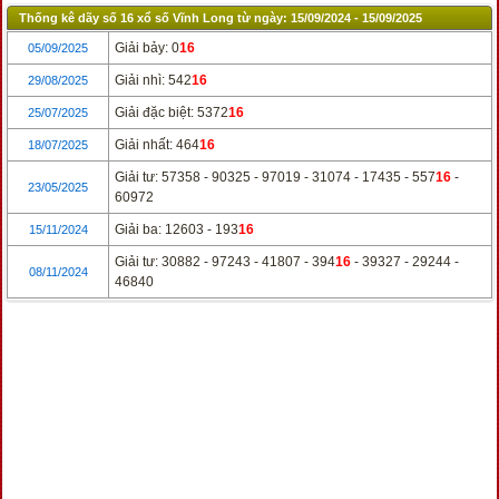
Thống kê dãy số 16 xổ số Vĩnh Long từ ngày: 15/09/2024 - 15/09/2025
Giải bảy: 0
16
05/09/2025
Giải nhì: 542
16
29/08/2025
Giải đặc biệt: 5372
16
25/07/2025
Giải nhất: 464
16
18/07/2025
Giải tư: 57358 - 90325 - 97019 - 31074 - 17435 - 557
16
-
23/05/2025
60972
Giải ba: 12603 - 193
16
15/11/2024
Giải tư: 30882 - 97243 - 41807 - 394
16
- 39327 - 29244 -
08/11/2024
46840