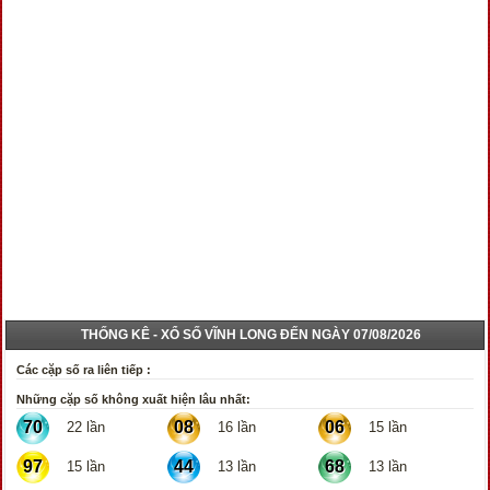
THỐNG KÊ - XỔ SỐ VĨNH LONG ĐẾN NGÀY 07/08/2026
Các cặp số ra liên tiếp :
Những cặp số không xuất hiện lâu nhất:
70
08
06
22 lần
16 lần
15 lần
97
44
68
15 lần
13 lần
13 lần