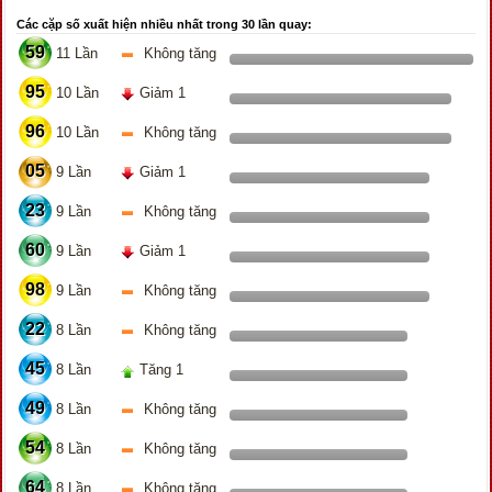
Các cặp số xuất hiện nhiều nhất trong 30 lần quay:
59
11 Lần
Không tăng
95
10 Lần
Giảm 1
96
10 Lần
Không tăng
05
9 Lần
Giảm 1
23
9 Lần
Không tăng
60
9 Lần
Giảm 1
98
9 Lần
Không tăng
22
8 Lần
Không tăng
45
8 Lần
Tăng 1
49
8 Lần
Không tăng
54
8 Lần
Không tăng
64
8 Lần
Không tăng