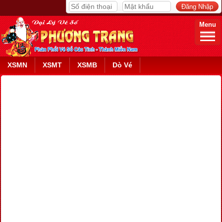
Menu
XSMN
XSMT
XSMB
Dò Vé