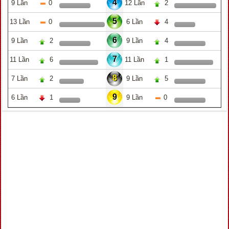
4
9 Lần
0
12 Lần
2
5
13 Lần
0
6 Lần
4
6
9 Lần
2
9 Lần
4
7
11 Lần
6
11 Lần
1
8
7 Lần
2
9 Lần
5
9
6 Lần
1
9 Lần
0