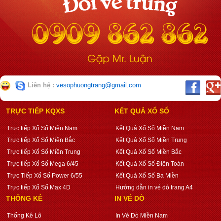
Liên hệ :
vesophuongtrang@gmail.com
TRỰC TIẾP KQXS
KẾT QUẢ XỔ SỐ
Trực tiếp Xổ Số Miền Nam
Kết Quả Xổ Số Miền Nam
Trực tiếp Xổ Số Miền Bắc
Kết Quả Xổ Số Miền Trung
Trực tiếp Xổ Số Miền Trung
Kết Quả Xổ Số Miền Bắc
Trực tiếp Xổ Số Mega 6/45
Kết Quả Xổ Số Điện Toán
Trực Tiếp Xổ Số Power 6/55
Kết Quả Xổ Số Ba Miền
Trực tiếp Xổ Số Max 4D
Hướng dẫn in vé dò trang A4
THỐNG KÊ
IN VÉ DÒ
Thống Kê Lô
In Vé Dò Miền Nam