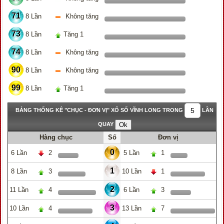
71
8 Lần
Không tăng
73
8 Lần
Tăng 1
74
8 Lần
Không tăng
90
8 Lần
Không tăng
99
8 Lần
Tăng 1
BẢNG THỐNG KÊ "CHỤC - ĐƠN VỊ" XỔ SỐ VĨNH LONG TRONG
LẦN
QUAY
Hàng chục
Số
Đơn vị
0
6 Lần
2
5 Lần
1
1
8 Lần
3
10 Lần
1
2
11 Lần
4
6 Lần
3
3
10 Lần
4
13 Lần
7