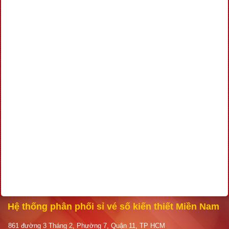
Hệ thống phân phối sỉ vé số kiến thiết Miền Nam
861 đường 3 Tháng 2, Phường 7, Quận 11, TP HCM