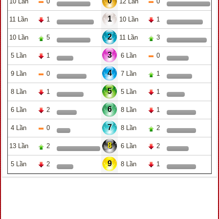
0
10 Lần
0
12 Lần
0
1
11 Lần
1
10 Lần
1
2
10 Lần
5
11 Lần
3
3
5 Lần
1
6 Lần
0
4
9 Lần
0
7 Lần
1
5
8 Lần
1
5 Lần
1
6
6 Lần
2
8 Lần
1
7
4 Lần
0
8 Lần
2
8
13 Lần
2
6 Lần
2
9
5 Lần
2
8 Lần
1