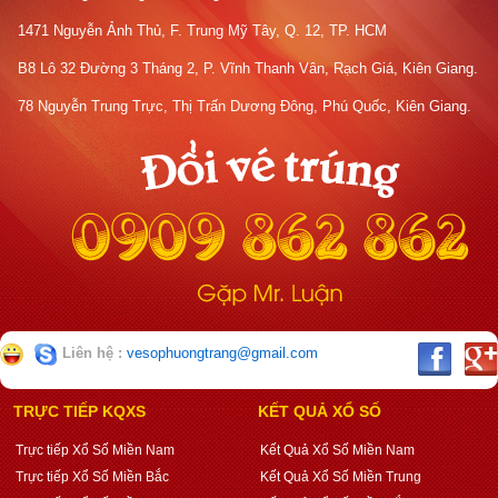
1471 Nguyễn Ảnh Thủ, F. Trung Mỹ Tây, Q. 12, TP. HCM
B8 Lô 32 Đường 3 Tháng 2, P. Vĩnh Thanh Vân, Rạch Giá, Kiên Giang.
78 Nguyễn Trung Trực, Thị Trấn Dương Đông, Phú Quốc, Kiên Giang.
Liên hệ :
vesophuongtrang@gmail.com
TRỰC TIẾP KQXS
KẾT QUẢ XỔ SỐ
Trực tiếp Xổ Số Miền Nam
Kết Quả Xổ Số Miền Nam
Trực tiếp Xổ Số Miền Bắc
Kết Quả Xổ Số Miền Trung