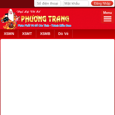
Menu
XSMN
XSMT
XSMB
Dò Vé