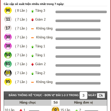
Các cặp số xuất hiện nhiều nhất trong 7 ngày:
96
( 8 Lần )
Tăng 3
11
( 7 Lần )
Giảm 2
17
( 7 Lần )
Không tăng
30
( 7 Lần )
Không tăng
38
( 7 Lần )
Tăng 1
54
( 7 Lần )
Tăng 1
61
( 7 Lần )
Giảm 2
84
( 7 Lần )
Tăng 2
95
( 7 Lần )
Không tăng
BẢNG THỐNG KÊ "CHỤC - ĐƠN VỊ" ĐÀI 1-2-3 TRONG
NGÀY
Hàng chục
Số
Hàng đơn vị
0
10 Lần
1
15 Lần
2