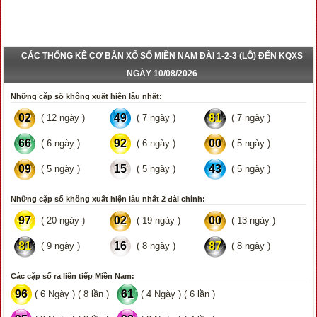
CÁC THỐNG KÊ CƠ BẢN XỔ SỐ MIỀN NAM ĐÀI 1-2-3 (LÔ) ĐẾN KQXS
NGÀY 10/08/2026
Những cặp số không xuất hiện lâu nhất:
02
49
81
( 12 ngày )
( 7 ngày )
( 7 ngày )
66
92
00
( 6 ngày )
( 6 ngày )
( 5 ngày )
09
15
43
( 5 ngày )
( 5 ngày )
( 5 ngày )
Những cặp số không xuất hiện lâu nhất 2 đài chính:
97
02
00
( 20 ngày )
( 19 ngày )
( 13 ngày )
81
16
87
( 9 ngày )
( 8 ngày )
( 8 ngày )
Các cặp số ra liên tiếp Miền Nam:
96
61
( 6 Ngày ) ( 8 lần )
( 4 Ngày ) ( 6 lần )