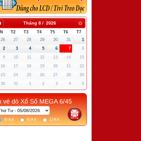
Tháng 8
/
2026
CN
T2
T3
T4
T5
T6
T7
26
27
28
29
30
31
1
2
3
4
5
6
7
8
9
10
11
12
13
14
15
16
17
18
19
20
21
22
23
24
25
26
27
28
29
30
31
1
2
3
4
5
n vé dò Xổ Số MEGA 6/45
4/A4
6/A4
1/A4