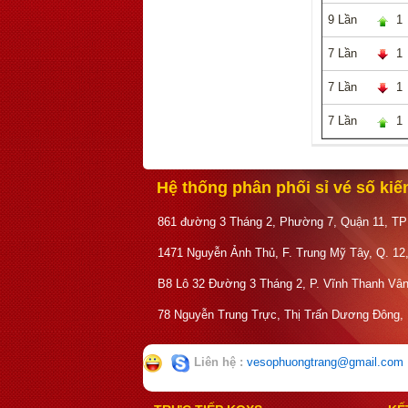
9 Lần
1
7 Lần
1
7 Lần
1
7 Lần
1
Hệ thống phân phối sỉ vé số kiế
861 đường 3 Tháng 2, Phường 7, Quận 11, T
1471 Nguyễn Ảnh Thủ, F. Trung Mỹ Tây, Q. 12
B8 Lô 32 Đường 3 Tháng 2, P. Vĩnh Thanh Vân
78 Nguyễn Trung Trực, Thị Trấn Dương Đông, 
Liên hệ :
vesophuongtrang@gmail.com