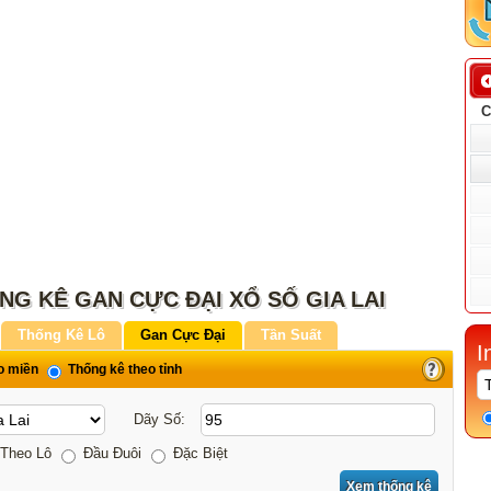
NG KÊ GAN CỰC ĐẠI XỔ SỐ GIA LAI
Thống Kê Lô
Gan Cực Đại
Tần Suất
I
o miền
Thống kê theo tỉnh
Dãy Số:
Theo Lô
Đầu Đuôi
Đặc Biệt