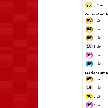
96
7 lần
Các cặp số xuất h
05
4 Lần
04
3 Lần
06
3 Lần
15
3 Lần
39
3 Lần
46
3 Lần
Các cặp số xuất h
05
6 Lần
16
6 Lần
90
6 Lần
39
4 Lần