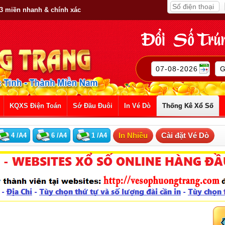
 3 miền nhanh & chính xác
KQXS Điện Toán
Sớ Đầu Đuôi
In Vé Dò
Thống Kê Xổ Số
In Nhiều
Cài đặt Vé Dò