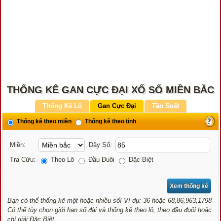
THỐNG KÊ GAN CỰC ĐẠI XỔ SỐ MIỀN BẮC
Thống Kê Lô
Gan Cực Đại
Tần Suất
Thống kê theo miền
Thống kê theo tỉnh
Miền:
Dãy Số:
Tra Cứu:
Theo Lô
Đầu Đuôi
Đặc Biệt
Bạn có thể thống kê một hoặc nhiều số! Ví dụ: 36 hoặc 68,86,963,1798
Có thể tùy chọn giới hạn số đài và thống kê theo lô, theo đầu đuôi hoặc
chỉ giải Đặc Biệt.